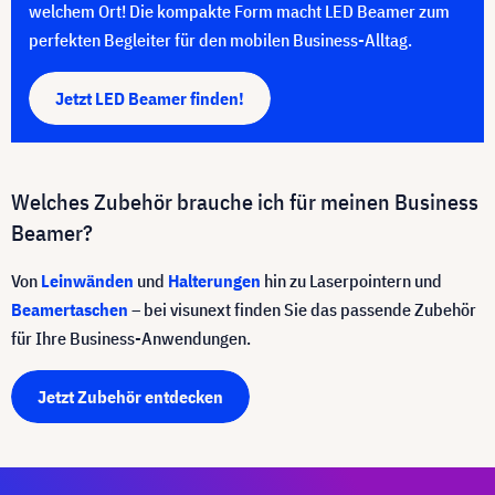
welchem Ort! Die kompakte Form macht LED Beamer zum
perfekten Begleiter für den mobilen Business-Alltag.
Jetzt LED Beamer finden!
Welches Zubehör brauche ich für meinen Business
Beamer?
Von
Leinwänden
und
Halterungen
hin zu Laserpointern und
Beamertaschen
– bei visunext finden Sie das passende Zubehör
für Ihre Business-Anwendungen.
Jetzt Zubehör entdecken