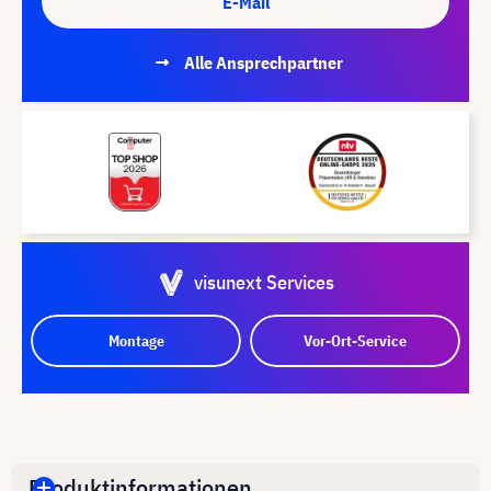
E-Mail
Alle Ansprechpartner
visunext Services
Montage
Vor-Ort-Service
Produktinformationen