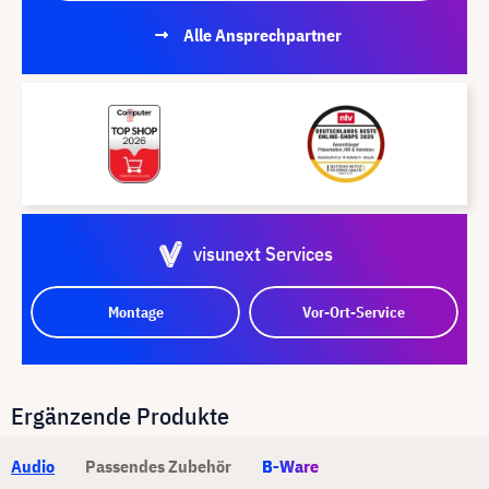
Alle Ansprechpartner
visunext Services
Montage
Vor-Ort-Service
Ergänzende Produkte
Audio
Passendes Zubehör
B-Ware