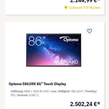
2.144,99 €*
Lieferzeit 7-9 Wochen
Optoma 5863RK 86" Touch Display
Auflösung
3840 x 2160 4K UHD
max. Helligkeit
400 cd/m²
Paneltyp
IPS
Kontrast
4.000 :1
2.502,24 €*