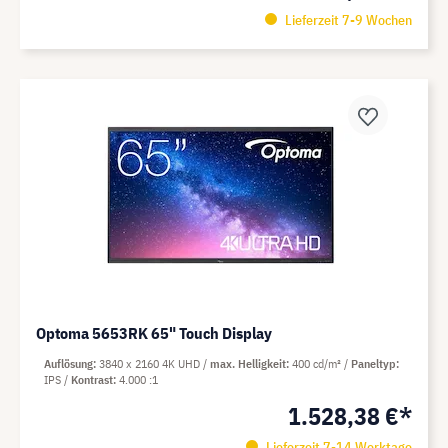
Lieferzeit 7-9 Wochen
Optoma 5653RK 65" Touch Display
Auflösung
3840 x 2160 4K UHD
max. Helligkeit
400 cd/m²
Paneltyp
IPS
Kontrast
4.000 :1
1.528,38 €*
Lieferzeit 7-14 Werktage