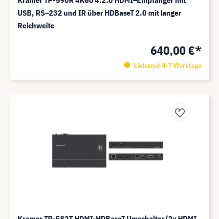
Kramer TP-590R 4K60 4:2:0 HDMI–Empfänger mit
USB, RS–232 und IR über HDBaseT 2.0 mit langer
Reichweite
640,00 €*
Lieferzeit 4-7 Werktage
Kramer TP-582T HDMI-HDBaseT Umschalter (2x HDMI