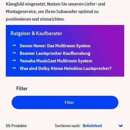
Klangbild eingesetzt. Nutzen Sie unseren Liefer- und
Montageservice, um Ihren Subwoofer optimal zu
positionieren und einzurichten.
Ratgeber & Kaufberater
Denon Home: Das Multiroom System
Beamer Lautsprecher Kaufberatung
Yamaha MusicCast Multiroom System
Was sind Dolby Atmos Heimkino Lautsprecher?
Filter
Filter
55
Produkte
Sortieren nach: