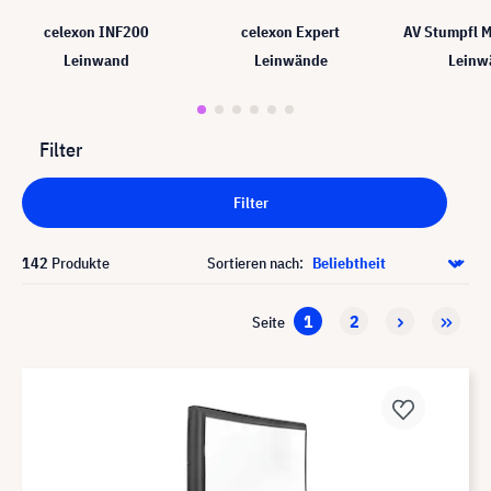
celexon INF200
celexon Expert
AV Stumpfl 
Leinwand
Leinwände
Leinw
Filter
Filter
142
Produkte
Sortieren nach:
1
2
Seite