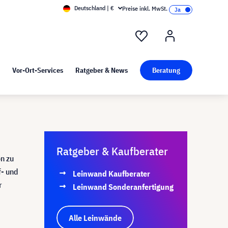
Deutschland | €
Preise inkl. MwSt.
nd Pressekit
Kunst bei visunext
Vor-Ort-Services
Ratgeber & News
Beratung
Ratgeber & Kaufberater
on zu
f- und
Leinwand Kaufberater
r
Leinwand Sonderanfertigung
Alle Leinwände