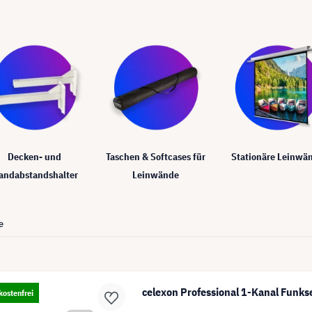
Decken- und
Taschen & Softcases für
Stationäre Leinwä
andabstandshalter
Leinwände
e
celexon Professional 1-Kanal Funks
ostenfrei