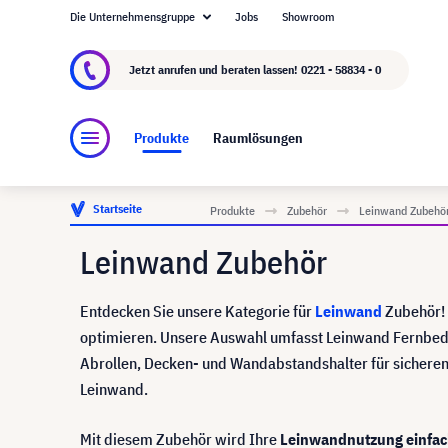
Die Unternehmensgruppe
Jobs
Showroom
Über visunext.de
Die visunext Group
Herste
Jetzt anrufen und beraten lassen!
0221 - 58834 - 0
Produkte
Raumlösungen
Startseite
Produkte
Zubehör
Leinwand Zubehö
Leinwand Zubehör
Entdecken Sie unsere Kategorie für
Leinwand
Zubehör! H
optimieren. Unsere Auswahl umfasst Leinwand Fernbedi
Abrollen, Decken- und Wandabstandshalter für sicheren
Leinwand.
Mit diesem Zubehör wird Ihre
Leinwandnutzung einfach