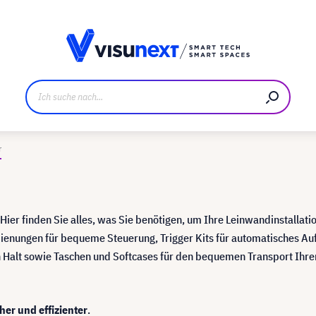
ller
Referenzkunden
Jobs und Karriere
Downloads u
r
ier finden Sie alles, was Sie benötigen, um Ihre Leinwandinstallati
enungen für bequeme Steuerung, Trigger Kits für automatisches Au
 Halt sowie Taschen und Softcases für den bequemen Transport Ihre
er und effizienter
.