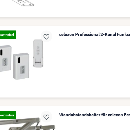
celexon Professional 2-Kanal Funks
ostenfrei
Wandabstandshalter für celexon Ec
ostenfrei