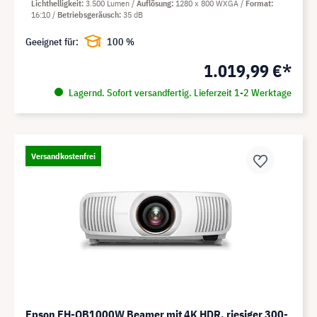
Lichthelligkeit
3.500 Lumen
Auflösung
1280 x 800 WXGA
Format
16:10
Betriebsgeräusch
35 dB
Geeignet für:
100 %
1.019,99 €*
Lagernd. Sofort versandfertig. Lieferzeit 1-2 Werktage
Versandkostenfrei
Epson EH-QB1000W Beamer mit 4K HDR, riesiger 300-