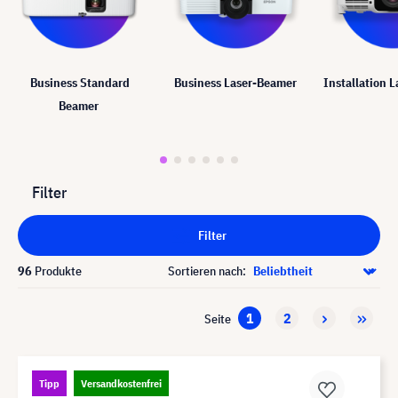
Business Standard
Business Laser-Beamer
Installation 
Beamer
Filter
Filter
96
Produkte
Sortieren nach:
1
2
Seite
Tipp
Versandkostenfrei