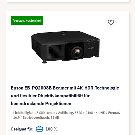
Versandkostenfrei
Epson EB-PQ2008B Beamer mit 4K-HDR-Technologie
und flexibler Objektivkompatibilität für
beeindruckende Projektionen
Lichthelligkeit
8.000 Lumen
Auflösung
3840 x 2160 4K UHD
Format
16:9
Betriebsgeräusch
35 dB
Geeignet für:
100 %