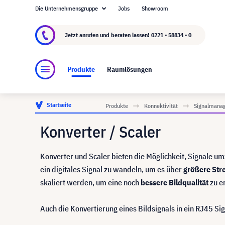
Die Unternehmensgruppe
Jobs
Showroom
Über visunext.de
Die visunext Group
Herste
Jetzt anrufen und beraten lassen!
0221 - 58834 - 0
Produkte
Raumlösungen
Startseite
Produkte
Konnektivität
Signalmana
Konverter / Scaler
Konverter und Scaler bieten die Möglichkeit, Signale um
ein digitales Signal zu wandeln, um es über
größere
Str
skaliert werden, um eine noch
bessere
Bildqualität
zu er
Auch die Konvertierung eines Bildsignals in ein RJ45 Sig