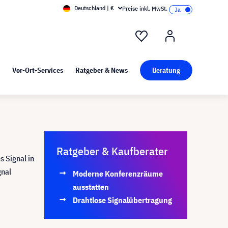
Deutschland | €
Preise inkl. MwSt.
nd Pressekit
Kunst bei visunext
Vor-Ort-Services
Ratgeber & News
Beratung
Ratgeber & Kaufberater
s Signal in
nal
Moderne Konferenzräume
ausstatten
Drahtlose Signalübertragung