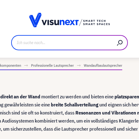
ller
Referenzkunden
Jobs und Karriere
Downloads u
iokomponenten
Professionelle Lautsprecher
Wandaufbaulautsprecher
,
direkt an der Wand
montiert zu werden und bieten eine
platzspare
g gewährleisten sie eine
breite Schallverteilung
und eignen sich he
ch sind sie oft so konstruiert, dass
Resonanzen und Vibrationen 
n Audiosystemen kombiniert werden, um ein vollständiges Klangerle
 um sicherzustellen, dass die Lautsprecher professionell und sicher i