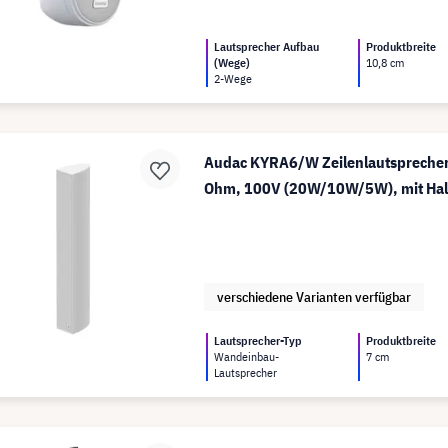
Lautsprecher Aufbau
Produktbreite
(Wege)
10,8 cm
2-Wege
Audac KYRA6/W Zeilenlautsprecher
Ohm, 100V (20W/10W/5W), mit Hal
verschiedene Varianten verfügbar
Lautsprecher-Typ
Produktbreite
Wandeinbau-
7 cm
Lautsprecher