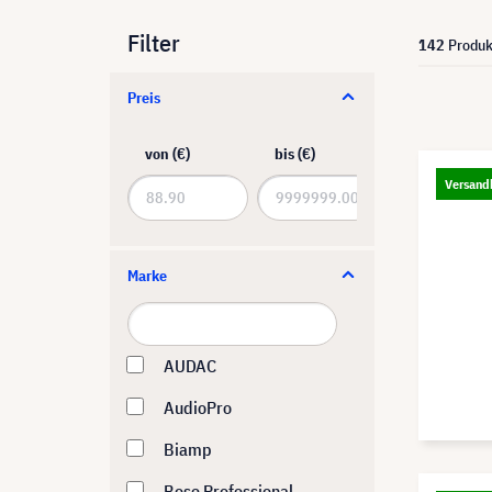
Filter
142
Produk
Preis
von (€)
bis (€)
Versandk
Marke
AUDAC
AudioPro
Biamp
Bose Professional