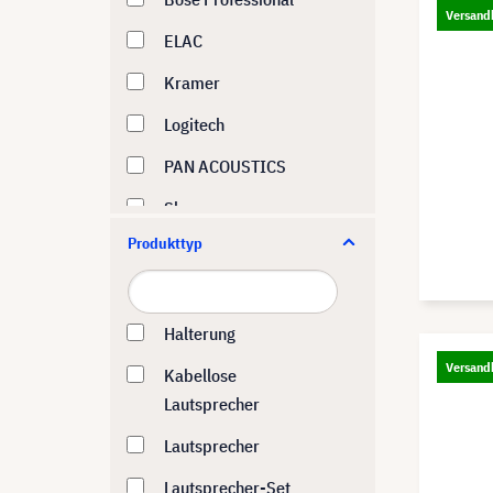
Versandk
ELAC
Kramer
Logitech
PAN ACOUSTICS
Shure
Produkttyp
Sonos
Vision
Yamaha
Halterung
Versandk
Kabellose
Lautsprecher
Lautsprecher
Lautsprecher-Set