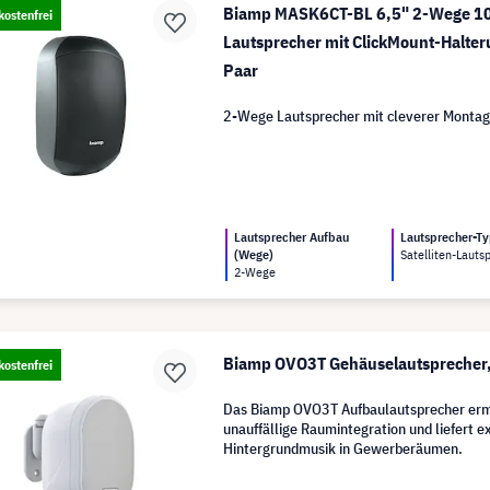
Biamp MASK6CT-BL 6,5" 2-Wege 10
ostenfrei
Lautsprecher mit ClickMount-Halter
Paar
2-Wege Lautsprecher mit cleverer Montag
Lautsprecher Aufbau
Lautsprecher-T
(Wege)
Satelliten-Lauts
2-Wege
Biamp OVO3T Gehäuselautsprecher
ostenfrei
Das Biamp OVO3T Aufbaulautsprecher erm
unauffällige Raumintegration und liefert e
Hintergrundmusik in Gewerberäumen.