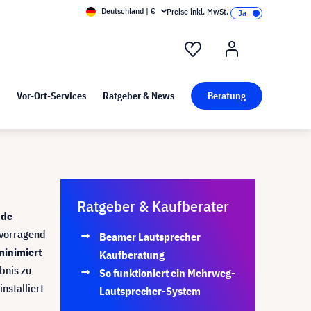
Deutschland | €
Preise inkl. MwSt.
nd Pressekit
Kunst bei visunext
Vor-Ort-Services
Ratgeber & News
Beratung
Ratgeber & Kaufberater
nde
rvorragend
Beamer Lautsprecher
minimiert
Kaufberatung
bnis zu
So funktioniert ein Mehrweg-
nstalliert
Lautsprecher-System