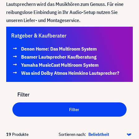
Lautsprechern wird das Musikhören zum Genuss. Für eine
reibungslose Einbindung in Ihr Audio-Setup nutzen Sie
unseren Liefer- und Montageservice.
Ratgeber & Kaufberater
Denon Home: Das Multiroom System
Beamer Lautsprecher Kaufberatung
Yamaha MusicCast Multiroom System
Was sind Dolby Atmos Heimkino Lautsprecher?
Filter
Filter
19
Produkte
Sortieren nach: