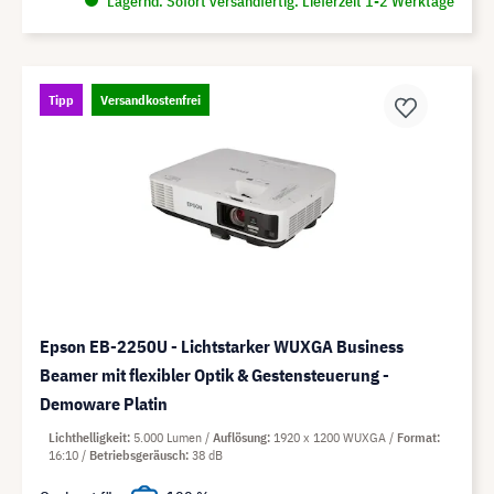
Lagernd. Sofort versandfertig. Lieferzeit 1-2 Werktage
Tipp
Versandkostenfrei
Epson EB-2250U - Lichtstarker WUXGA Business
Beamer mit flexibler Optik & Gestensteuerung -
Demoware Platin
Lichthelligkeit
5.000 Lumen
Auflösung
1920 x 1200 WUXGA
Format
16:10
Betriebsgeräusch
38 dB