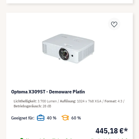
Optoma X309ST - Demoware Platin
Lichthelligkeit
3.700 Lumen
Auflösung
1024 x 768 XGA
Format
4:3
Betriebsgeräusch
28 dB
Geeignet für:
40 %
60 %
445,18 €*