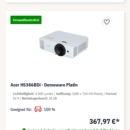
Versandkostenfrei
Acer H5386BDi - Demoware Platin
Lichthelligkeit
4.500 Lumen
Auflösung
1280 x 720 HD-Ready
Format
16:9
Betriebsgeräusch
35 dB
Geeignet für:
100 %
367,97 €*