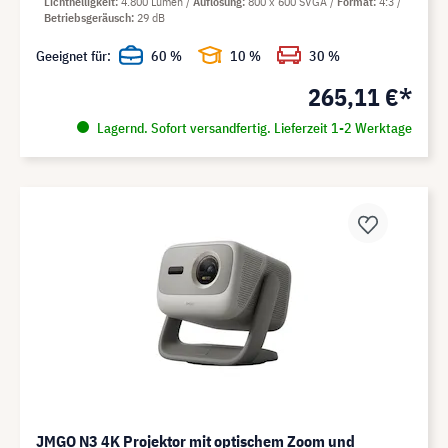
Lichthelligkeit
4.800 Lumen
Auflösung
800 x 600 SVGA
Format
4:3
Betriebsgeräusch
29 dB
Geeignet für:
60 %
10 %
30 %
265,11 €*
Lagernd. Sofort versandfertig. Lieferzeit 1-2 Werktage
JMGO N3 4K Projektor mit optischem Zoom und