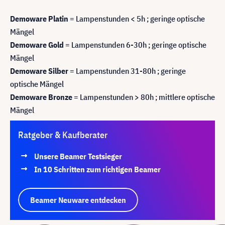
Demoware Platin
= Lampenstunden < 5h ; geringe optische
Mängel
Demoware Gold
= Lampenstunden 6-30h ; geringe optische
Mängel
Demoware Silber
= Lampenstunden 31-80h ; geringe
optische Mängel
Demoware Bronze
= Lampenstunden > 80h ; mittlere optische
Mängel
Ratgeber & Kaufberater
Unsere Beamer Testsieger
In 10 Schritten zum richtigen Beamer
Beamer Neuware entdecken