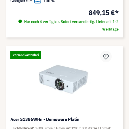
Geeignet für:
100 %
849,15 €*
Nur noch 4 verfügbar. Sofort versandfertig. Lieferzeit 1-2
Werktage
Versandkostenfrei
Acer S1386WHn - Demoware Platin
Lichthelligkeit
3.600 Lumen
Auflösung
1280 x 800 WXGA
Format