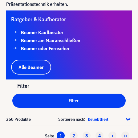
Präsentationstechnik erhalten.
Ratgeber & Kaufberater
Beamer Kaufberater
Beamer am Mac anschließen
Beamer oder Fernseher
Alle Beamer
Filter
Filter
250
Produkte
Sortieren nach:
1
2
3
4
Seite