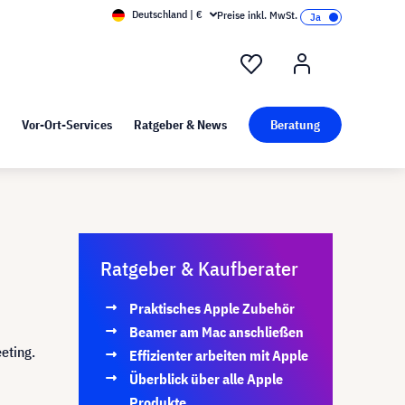
Deutschland | €
Preise inkl. MwSt.
nd Pressekit
Kunst bei visunext
Vor-Ort-Services
Ratgeber & News
Beratung
Ratgeber & Kaufberater
Praktisches Apple Zubehör
Beamer am Mac anschließen
eting.
Effizienter arbeiten mit Apple
Überblick über alle Apple
Produkte