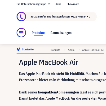
Die Unternehmensgruppe
Jobs
Showroom
Über visunext.de
Die visunext Group
Herste
Jetzt anrufen und beraten lassen!
0221 - 58834 - 0
Produkte
Raumlösungen
Startseite
Produkte
Apple
Apple MacBook Air
Apple MacBook Air
Das Apple MacBook Air steht für
Mobilität
. Machen Sie k
Prozessoren bietet es in Verbindung mit seinem ausgez
Dank seiner
kompakten
Abmessungen
lässt es sich per
Damit bietet das Apple MacBook Air die perfekten Vora