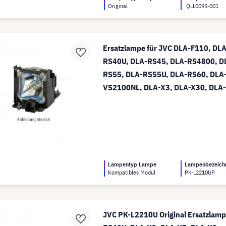
Original
QLL0095-001
Ersatzlampe für JVC DLA-F110, DL
RS40U, DLA-RS45, DLA-RS4800, D
RS55, DLA-RS55U, DLA-RS60, DLA
VS2100NL, DLA-X3, DLA-X30, DLA
DLAVS2100, DLAVS2100P - kompati
(ersetzt: PK-L2210UP)
Lampentyp Lampe
Lampenbezeich
Kompatibles Modul
PK-L2210UP
JVC PK-L2210U Original Ersatzlamp