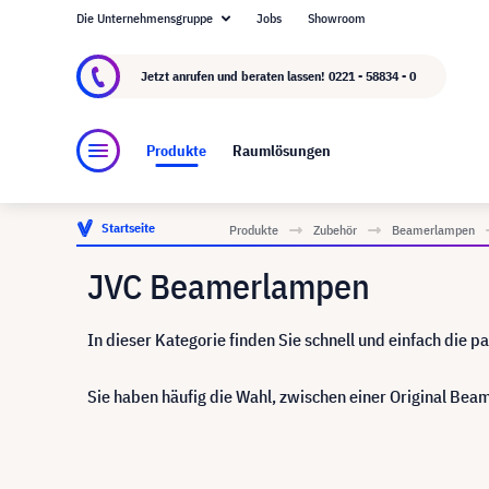
Die Unternehmensgruppe
Jobs
Showroom
Über visunext.de
Die visunext Group
Herste
Jetzt anrufen und beraten lassen!
0221 - 58834 - 0
Produkte
Raumlösungen
Startseite
Produkte
Zubehör
Beamerlampen
JVC Beamerlampen
In dieser Kategorie finden Sie schnell und einfach die 
Sie haben häufig die Wahl, zwischen einer Original B