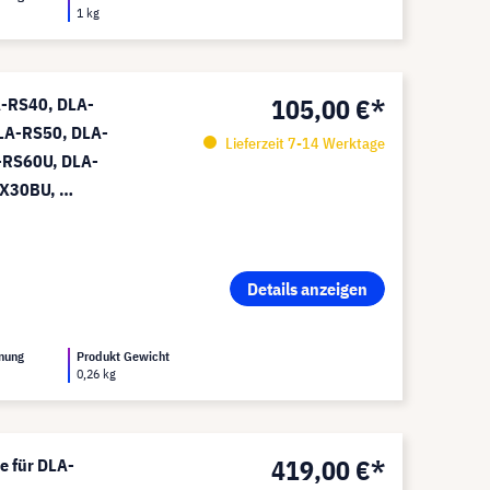
1 kg
105,00 €*
A-RS40, DLA-
LA-RS50, DLA-
Lieferzeit 7-14 Werktage
-RS60U, DLA-
-X30BU,
bles Modul
Details anzeigen
nung
Produkt Gewicht
0,26 kg
419,00 €*
e für DLA-