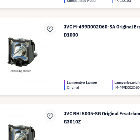
Kompatibles Modul
PK-L2210U
JVC M-499D002O60-SA Original Ers
D1000
Lampentyp Lampe
Lampenbezeich
Original
M-499D002O60
JVC BHL5005-SG Original Ersatzlam
G3010Z