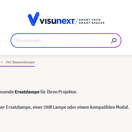
ller
Referenzkunden
Jobs und Karriere
Downloads u
JVC Beamerlampen
passende
Ersatzlampe
für Ihren Projektor.
eamer Ersatzlampe, einer UHR Lampe oder einem kompatiblen Modul.