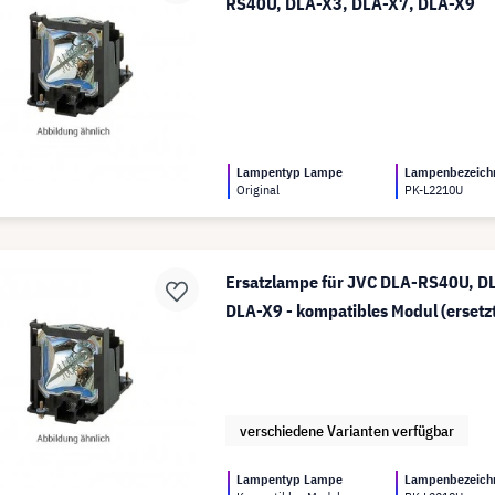
RS40U, DLA-X3, DLA-X7, DLA-X9
Lampentyp Lampe
Lampenbezeich
Original
PK-L2210U
Ersatzlampe für JVC DLA-RS40U, D
DLA-X9 - kompatibles Modul (erset
verschiedene Varianten verfügbar
Lampentyp Lampe
Lampenbezeich