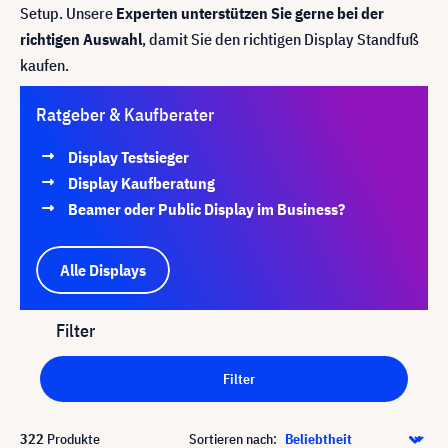
Setup. Unsere
Experten unterstützen Sie gerne bei der
richtigen Auswahl
, damit Sie den richtigen Display Standfuß
kaufen.
Ratgeber & Kaufberater
Display Testsieger
Display Kaufberatung
Beamer oder Public Display im Business?
Alle Displays
Filter
Filter
322
Produkte
Sortieren nach: