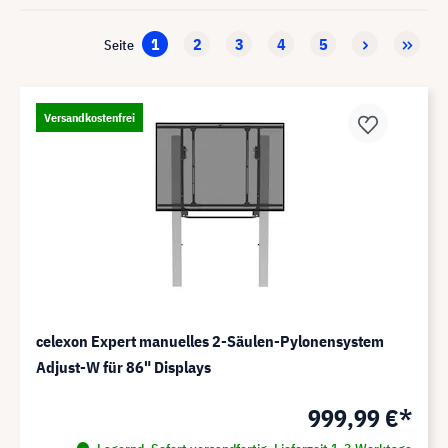
1
2
3
4
5
Seite
Versandkostenfrei
celexon Expert manuelles 2-Säulen-Pylonensystem
Adjust-W für 86" Displays
999,99 €*