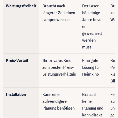
Wartungsfreiheit
Braucht nach
Der Laser
Bra
längerer Zeit einen
hält einige
kein
Lampenwechsel
Jahre bevor
War
er
gewechselt
werden
muss
Preis-Vorteil
Ihr privates Kino
Eine gute
Bes
zum besten Preis-
Lösung für
Prei
Leistungsverhältnis
Heimkino
klei
Bil
Installation
Kann eine
Braucht
Fer
aufwendigere
keine
aufs
Planung benötigen
Planung und
und 
kann direkt
geht