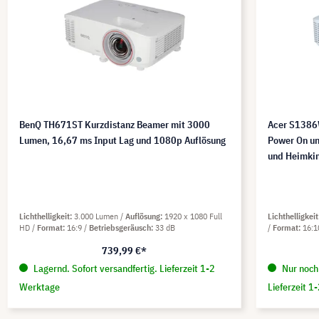
BenQ TH671ST Kurzdistanz Beamer mit 3000
Acer S1386
Lumen, 16,67 ms Input Lag und 1080p Auflösung
Power On un
und Heimki
Lichthelligkeit
3.000 Lumen
Auflösung
1920 x 1080 Full
Lichthelligkeit
HD
Format
16:9
Betriebsgeräusch
33 dB
Format
16:
739,99 €*
Lagernd. Sofort versandfertig. Lieferzeit 1-2
Nur noch 
Werktage
Lieferzeit 