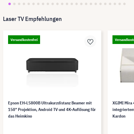
Laser TV Empfehlungen
Versandkostenfrei
Versandkost
Epson EH-LS800B Ultrakurzdistanz Beamer mit
XGIMI Mira 
150" Projektion, Android TV und 4K-Auflösung für
integriert
das Heimkino
Kardon