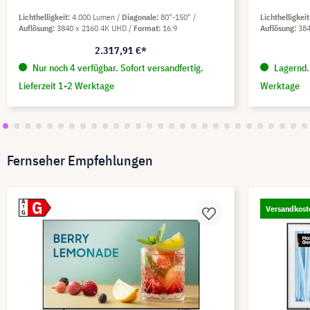
Lichthelligkeit
4.000 Lumen
Diagonale
80"-150"
Lichthelligkeit
Auflösung
3840 x 2160 4K UHD
Format
16:9
Auflösung
38
2.317,91 €*
Nur noch 4 verfügbar. Sofort versandfertig.
Lagernd. 
Lieferzeit 1-2 Werktage
Werktage
Fernseher Empfehlungen
G
A
Versandkost
G