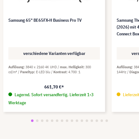
Samsung 65" BE65FX-H Business Pro TV
Samsung Th
(2026) mit 
Connect Box
verschiedene Varianten verfügbar
ver
Auflösung
3840 x 2160 4K UHD
max. Helligkeit
300
Auflösung
38
cd/m²
Paneltyp
E-LED blu
Kontrast
4.700 :1
144Hz
Diago
661,70 €*
Lagernd. Sofort versandfertig. Lieferzeit 1-3
Lieferze
Werktage