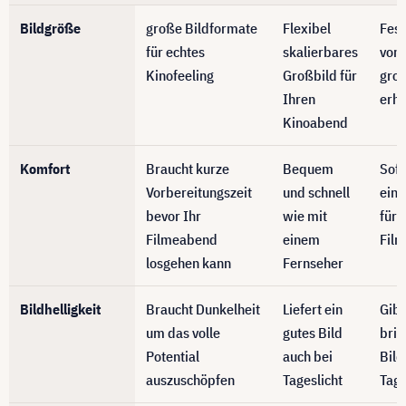
Bildgröße
große Bildformate
Flexibel
Fes
für echtes
skalierbares
von 
Kinofeeling
Großbild für
gro
Ihren
erhä
Kinoabend
Komfort
Braucht kurze
Bequem
Sofo
Vorbereitungszeit
und schnell
eins
bevor Ihr
wie mit
für 
Filmeabend
einem
Fil
losgehen kann
Fernseher
Bildhelligkeit
Braucht Dunkelheit
Liefert ein
Gibt
um das volle
gutes Bild
bril
Potential
auch bei
Bild
auszuschöpfen
Tageslicht
Tage