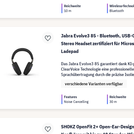
Reichweite
Wireless-Techno
10 m
Bluetooth
Jabra Evolve3 85 - Bluetooth, USB-C
Stereo Headset zertifiziert für Micr
Ladepad
Das Jabra Evolve3 85 garantiert dank KI-
ClearVoice Technologie eine professionell
Sprachübertragung durch die präzise Isoli
Stimme.
verschiedene Varianten verfügbar
Features
Reichweite
Noise Cancelling
30 m
SHOKZ OpenFit 2+ Open-Ear-Design