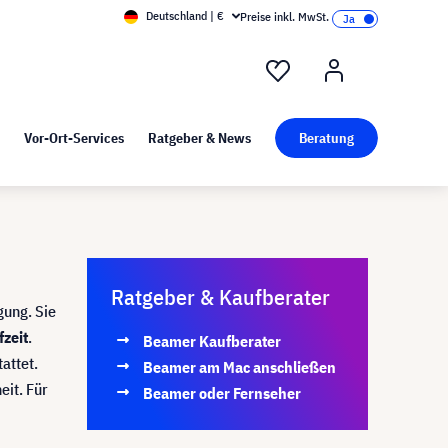
Deutschland | €
Preise inkl. MwSt.
nd Pressekit
Kunst bei visunext
Vor-Ort-Services
Ratgeber & News
Beratung
Ratgeber & Kaufberater
gung. Sie
zeit
.
Beamer Kaufberater
attet.
Beamer am Mac anschließen
eit. Für
Beamer oder Fernseher