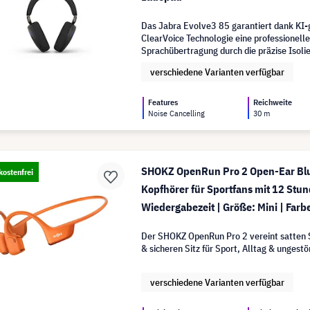
Das Jabra Evolve3 85 garantiert dank KI-
ClearVoice Technologie eine professionell
Sprachübertragung durch die präzise Isoli
Stimme.
verschiedene Varianten verfügbar
Features
Reichweite
Noise Cancelling
30 m
SHOKZ OpenRun Pro 2 Open-Ear Bl
ostenfrei
Kopfhörer für Sportfans mit 12 Stu
Wiedergabezeit | Größe: Mini | Farb
Der SHOKZ OpenRun Pro 2 vereint satten 
& sicheren Sitz für Sport, Alltag & ungest
verschiedene Varianten verfügbar