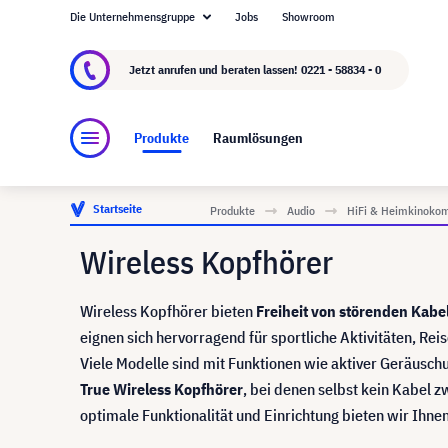
Die Unternehmensgruppe
Jobs
Showroom
Über visunext.de
Die visunext Group
Herste
Jetzt anrufen und beraten lassen!
0221 - 58834 - 0
Produkte
Raumlösungen
Startseite
Produkte
Audio
HiFi & Heimkinoko
Wireless Kopfhörer
Wireless Kopfhörer bieten
Freiheit von störenden Kabe
eignen sich hervorragend für sportliche Aktivitäten, Rei
Viele Modelle sind mit Funktionen wie aktiver Geräusch
True Wireless Kopfhörer
, bei denen selbst kein Kabel 
optimale Funktionalität und Einrichtung bieten wir Ihne