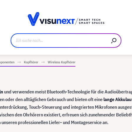
ller
Referenzkunden
Jobs und Karriere
Downloads u
mponenten
Kopfhörer
Wireless Kopfhörer
ln
und verwenden meist Bluetooth-Technologie für die Audioübertra
sen oder den alltäglichen Gebrauch und bieten oft eine
lange Akkulauf
unterdrückung, Touch-Steuerung und integrierten Mikrofonen ausgest
zwischen den Ohrhörern existiert, erfreuen sich zunehmender Beliebth
n unseren professionellen Liefer- und Montageservice an.