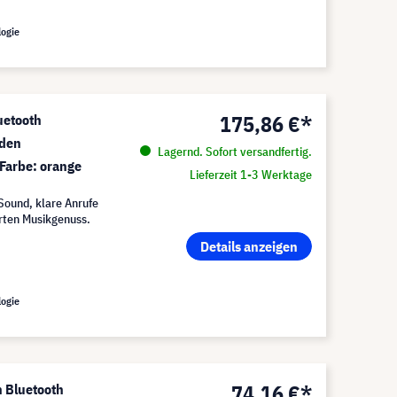
logie
175,86 €*
uetooth
nden
Lagernd. Sofort versandfertig.
 Farbe: orange
Lieferzeit 1-3 Werktage
Sound, klare Anrufe
örten Musikgenuss.
Details anzeigen
logie
74,16 €*
 Bluetooth