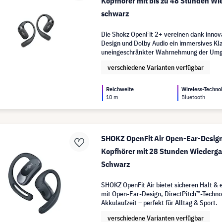
Kopfhörer mit bis zu 48 Stunden Wi
schwarz
Die Shokz OpenFit 2+ vereinen dank inno
Design und Dolby Audio ein immersives Kl
uneingeschränkter Wahrnehmung der Um
verschiedene Varianten verfügbar
Reichweite
Wireless-Techno
10 m
Bluetooth
SHOKZ OpenFit Air Open-Ear-Design
Kopfhörer mit 28 Stunden Wiedergab
Schwarz
SHOKZ OpenFit Air bietet sicheren Halt & 
mit Open-Ear-Design, DirectPitch™-Techno
Akkulaufzeit – perfekt für Alltag & Sport.
verschiedene Varianten verfügbar