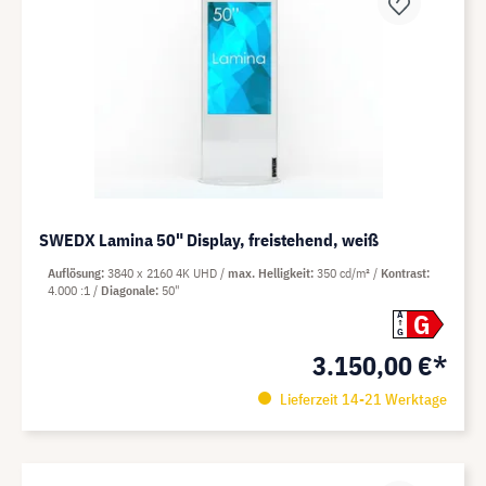
SWEDX Lamina 50" Display, freistehend, weiß
Auflösung
3840 x 2160 4K UHD
max. Helligkeit
350 cd/m²
Kontrast
4.000 :1
Diagonale
50"
G
A
G
3.150,00 €*
Lieferzeit 14-21 Werktage