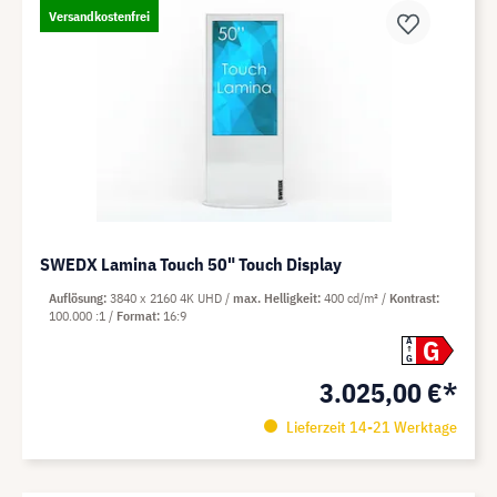
Versandkostenfrei
SWEDX Lamina Touch 50" Touch Display
Auflösung
3840 x 2160 4K UHD
max. Helligkeit
400 cd/m²
Kontrast
100.000 :1
Format
16:9
G
A
G
3.025,00 €*
Lieferzeit 14-21 Werktage