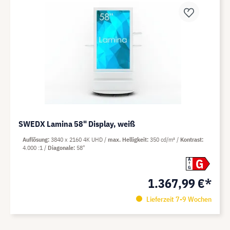
SWEDX Lamina 58" Display, weiß
Auflösung
3840 x 2160 4K UHD
max. Helligkeit
350 cd/m²
Kontrast
4.000 :1
Diagonale
58"
G
A
G
1.367,99 €*
Lieferzeit 7-9 Wochen