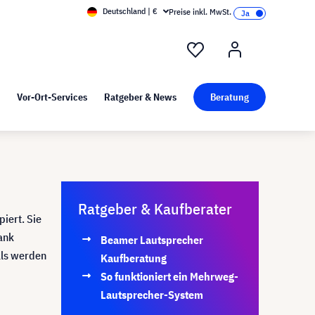
Deutschland | €
Preise inkl. MwSt.
nd Pressekit
Kunst bei visunext
Vor-Ort-Services
Ratgeber & News
Beratung
Ratgeber & Kaufberater
piert. Sie
ank
Beamer Lautsprecher
als werden
Kaufberatung
So funktioniert ein Mehrweg-
Lautsprecher-System