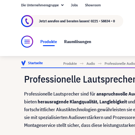
Die Unternehmensgruppe
Jobs
Showroom
Über visunext.de
Die visunext Group
Herste
Jetzt anrufen und beraten lassen!
0221 - 58834 - 0
Produkte
Raumlösungen
Startseite
Produkte
Audio
Professionelle Aud
Professionelle Lautspreche
Professionelle Lautsprecher sind für
anspruchsvolle A
bieten
herausragende Klangqualität, Langlebigkeit
und
fortschrittlicher Akustiktechnologien gewährleisten sie 
sie mit spezialisierten Audioverstärkern und Prozessore
Montageservice stellt sicher, dass diese leistungsstar