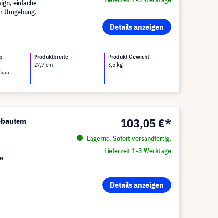
ign, einfache
der Umgebung.
Details anzeigen
yp
Produktbreite
Produkt Gewicht
27,7 cm
3,5 kg
nbau-
103,05 €*
gebautem
Lagernd. Sofort versandfertig.
Lieferzeit 1-3 Werktage
le
Details anzeigen