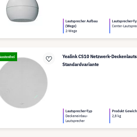
Lautsprecher Aufbau
Lautsprecher-T
(Wege)
Center-Lautspre
2-Wege
Yealink CS10 Netzwerk-Deckenlauts
ostenfrei
Standardvariante
Lautsprecher-Typ
Produkt Gewich
Deckeneinbau-
2,8 kg
Lautsprecher