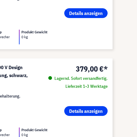
Details anzeigen
yp
Produkt Gewicht
precher
0 kg
379,00 €*
0 V Design
ung, schwarz,
Lagernd. Sofort versandfertig.
Lieferzeit 1-3 Werktage
ehalterung.
Details anzeigen
yp
Produkt Gewicht
precher
0 kg