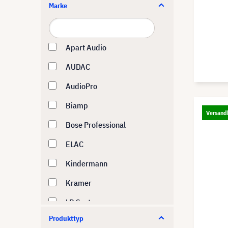
Marke
Apart Audio
AUDAC
AudioPro
Biamp
Versandk
Bose Professional
ELAC
Kindermann
Kramer
LD Systems
Produkttyp
Logitech