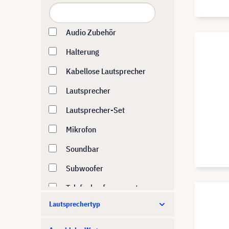
PAN ACOUSTICS
Paradigm
Audio Zubehör
Shure
Halterung
Sonos
Kabellose Lautsprecher
Visaton
Lautsprecher
Vision
Lautsprecher-Set
Yamaha
Mikrofon
Yealink
Soundbar
Subwoofer
Telefonkonferenzsystem
Lautsprechertyp
Verstärker