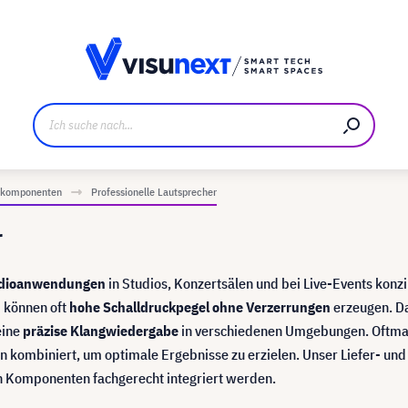
ller
Referenzkunden
Jobs und Karriere
Downloads u
iokomponenten
Professionelle Lautsprecher
r
udioanwendungen
in Studios, Konzertsälen und bei Live-Events konzi
 können oft
hohe Schalldruckpegel ohne Verzerrungen
erzeugen. D
eine
präzise Klangwiedergabe
in verschiedenen Umgebungen. Oftm
n kombiniert, um optimale Ergebnisse zu erzielen. Unser Liefer- und
ken Komponenten fachgerecht integriert werden.