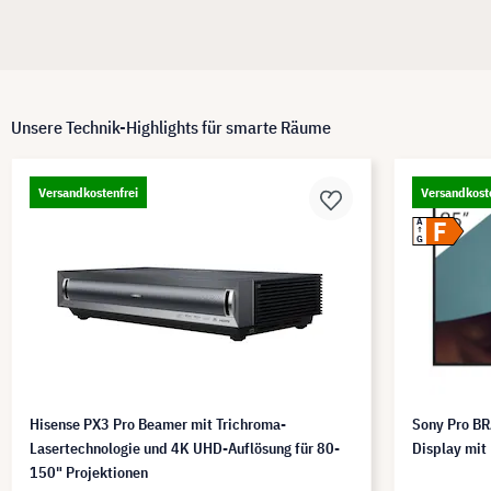
Unsere Technik-Highlights für smarte Räume
Versandkostenfrei
Versandkost
F
A
G
Hisense PX3 Pro Beamer mit Trichroma-
Sony Pro B
Lasertechnologie und 4K UHD-Auflösung für 80-
Display mit
150" Projektionen