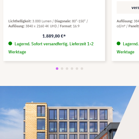
ver
Lichthelligkeit
3.000 Lumen
Diagonale
80"-150"
Auflösung
38
Auflösung
3840 x 2160 4K UHD
Format
16:9
cd/m²
Panel
1.889,00 €*
Lagernd. Sofort versandfertig. Lieferzeit 1-2
Lagernd. 
Werktage
Werktage