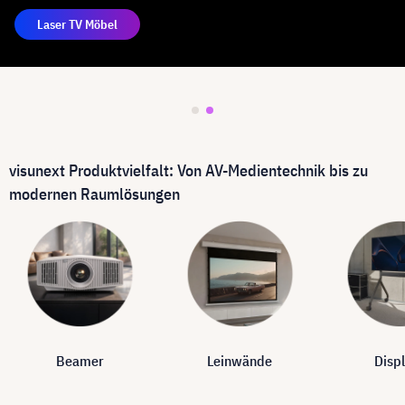
Laser TV Möbel
visunext Produktvielfalt: Von AV-Medientechnik bis zu
modernen Raumlösungen
Beamer
Leinwände
Disp