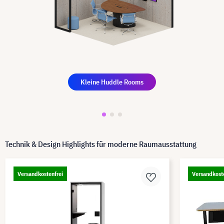
Kleine Huddle Rooms
Technik & Design Highlights für moderne Raumausstattung
Versandkostenfrei
Versandkost