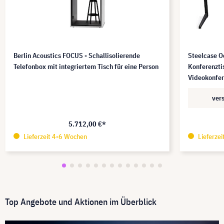
Berlin Acoustics FOCUS - Schallisolierende
Steelcase O
Telefonbox mit integriertem Tisch für eine Person
Konferenztis
Videokonfe
ver
5.712,00 €*
Lieferzeit 4-6 Wochen
Lieferze
Top Angebote und Aktionen im Überblick