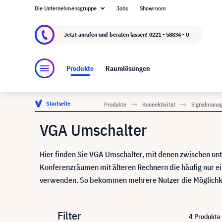
Die Unternehmensgruppe
Jobs
Showroom
Über visunext.de
Die visunext Group
Herste
Jetzt anrufen und beraten lassen!
0221 - 58834 - 0
Produkte
Raumlösungen
Startseite
Produkte
Konnektivität
Signalmana
VGA Umschalter
Hier finden Sie VGA Umschalter, mit denen zwischen un
Konferenzräumen mit älteren Rechnern die häufig nur e
verwenden. So bekommen mehrere Nutzer die Möglichkeit
Filter
4
Produkte