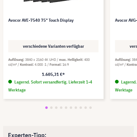
Avocor AVE-7540 75" Touch Display
Avocor AVG
verschiedene Varianten verfügbar
ver
Auflösung
3840 x 2160 4K UHD
max. Helligkeit
400
Auflösung
38
cd/m²
Kontrast
4.000 :1
Format
16:9
cd/m²
Kontra
1.605,31 €*
Lagernd. Sofort versandfertig. Lieferzeit 1-4
Lagernd. 
Werktage
Werktage
Experten-Tipp: