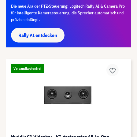
Die neue Ära der PTZ-Steuerung: Logitech Rally AI & Camera Pro
für intelligente Kamerasteuerung, die Sprecher automatisch und
präzise einfängt.
Rally AI entdecken
Versandkostenfrei
Huddly C1 Videobar - KI-gesteuertes All-in-One-