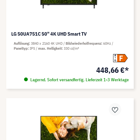
LG 50UA751C 50" 4K UHD Smart TV
Auflösung
3840 x 2160 4K UHD
Bildwiederholfrequenz
60Hz
Paneltyp
IPS
max. Helligkeit
330 cd/m²
F
A
G
448,66 €*
Lagernd. Sofort versandfertig. Lieferzeit 1-3 Werktage