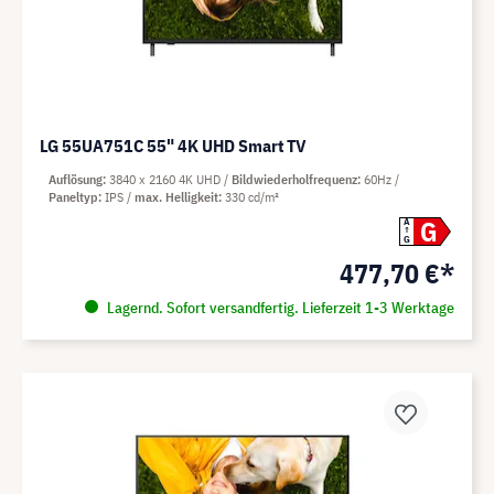
LG 55UA751C 55" 4K UHD Smart TV
Auflösung
3840 x 2160 4K UHD
Bildwiederholfrequenz
60Hz
Paneltyp
IPS
max. Helligkeit
330 cd/m²
G
A
G
477,70 €*
Lagernd. Sofort versandfertig. Lieferzeit 1-3 Werktage