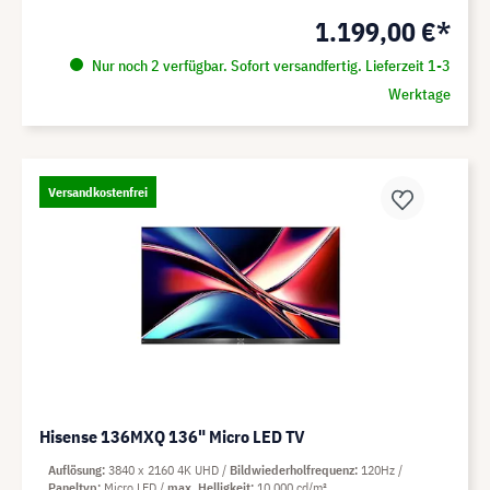
1.199,00 €*
Nur noch 2 verfügbar. Sofort versandfertig. Lieferzeit 1-3
Werktage
Versandkostenfrei
Hisense 136MXQ 136" Micro LED TV
Auflösung
3840 x 2160 4K UHD
Bildwiederholfrequenz
120Hz
Paneltyp
Micro LED
max. Helligkeit
10.000 cd/m²