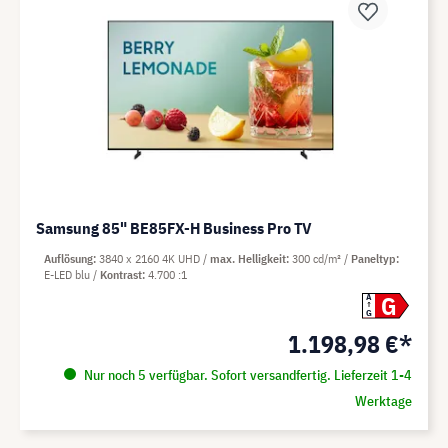
Samsung 85" BE85FX-H Business Pro TV
Auflösung
3840 x 2160 4K UHD
max. Helligkeit
300 cd/m²
Paneltyp
E-LED blu
Kontrast
4.700 :1
G
A
G
1.198,98 €*
Nur noch 5 verfügbar. Sofort versandfertig. Lieferzeit 1-4
Werktage