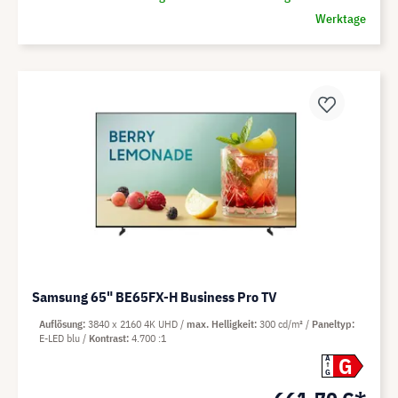
Werktage
Samsung 65" BE65FX-H Business Pro TV
Auflösung
3840 x 2160 4K UHD
max. Helligkeit
300 cd/m²
Paneltyp
E-LED blu
Kontrast
4.700 :1
G
A
G