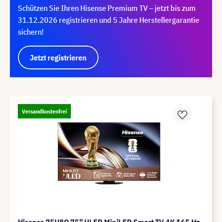
Schützen Sie Ihren Hisense Premium TV – jetzt bis zum
31.12.2026 registrieren und 5 Jahre Herstellergarantie
sichern!
Jetzt registrieren
Versandkostenfrei
Hisense 75U8Q 75" ULED MiniLED Smart TV 4K 165 Hz