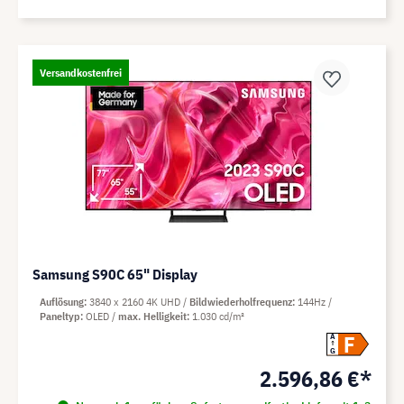
Versandkostenfrei
Samsung S90C 65" Display
Auflösung
3840 x 2160 4K UHD
Bildwiederholfrequenz
144Hz
Paneltyp
OLED
max. Helligkeit
1.030 cd/m²
F
A
G
2.596,86 €*