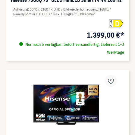
Auflösung
3840 x 2160 4K UHD
Bildwiederholfrequenz
165Hz
Paneltyp
Mini LED ULED
max. Helligkeit
5.000 cd/m²
D
A
G
1.399,00 €*
Nur noch 5 verfügbar. Sofort versandfertig. Lieferzeit 1-3
Werktage