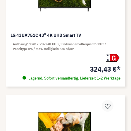
LG 43UA751C 43" 4K UHD Smart TV
Auflösung
3840 x 2160 4K UHD
Bildwiederholfrequenz
60Hz
Paneltyp
IPS
max. Helligkeit
330 cd/m²
G
A
G
324,43 €*
Lagernd. Sofort versandfertig. Lieferzeit 1-2 Werktage