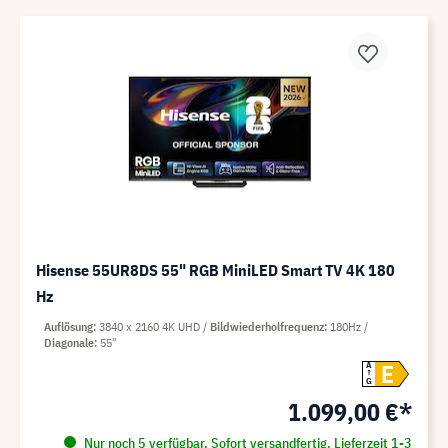
Hisense 55UR8DS 55" RGB MiniLED Smart TV 4K 180
Hz
Auflösung
3840 x 2160 4K UHD
Bildwiederholfrequenz
180Hz
Diagonale
55"
E
A
G
1.099,00 €*
Nur noch 5 verfügbar. Sofort versandfertig. Lieferzeit 1-3