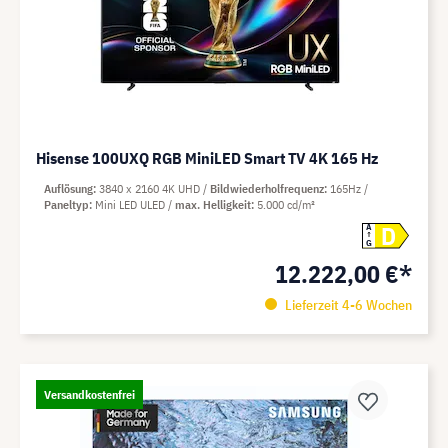
Hisense 100UXQ RGB MiniLED Smart TV 4K 165 Hz
Auflösung
3840 x 2160 4K UHD
Bildwiederholfrequenz
165Hz
Paneltyp
Mini LED ULED
max. Helligkeit
5.000 cd/m²
D
A
G
12.222,00 €*
Lieferzeit 4-6 Wochen
Versandkostenfrei