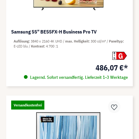
Samsung 55" BE55FX-H Business Pro TV
Auflösung
3840 x 2160 4K UHD
max. Helligkeit
300 cd/m²
Paneltyp
E-LED blu
Kontrast
4.700 :1
G
A
G
486,07 €*
Lagernd. Sofort versandfertig. Lieferzeit 1-3 Werktage
Versandkostenfrei