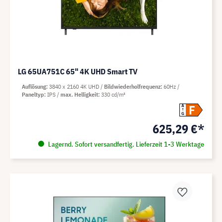
LG 65UA751C 65" 4K UHD Smart TV
Auflösung
3840 x 2160 4K UHD
Bildwiederholfrequenz
60Hz
Paneltyp
IPS
max. Helligkeit
330 cd/m²
F
A
G
625,29 €*
Lagernd. Sofort versandfertig. Lieferzeit 1-3 Werktage