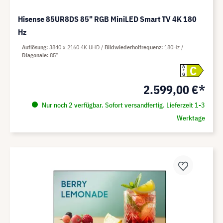
Hisense 85UR8DS 85" RGB MiniLED Smart TV 4K 180
Hz
Auflösung
3840 x 2160 4K UHD
Bildwiederholfrequenz
180Hz
Diagonale
85"
C
A
G
2.599,00 €*
Nur noch 2 verfügbar. Sofort versandfertig. Lieferzeit 1-3
Werktage