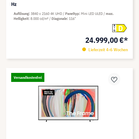
Hz
Auflösung
3840 x 2160 4K UHD
Paneltyp
Mini LED ULED
max.
Helligkeit
8.000 cd/m²
Diagonale
116"
D
A
G
24.999,00 €*
Lieferzeit 4-6 Wochen
Versandkostenfrei