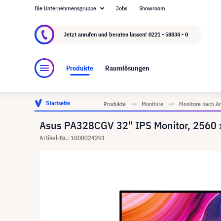
Die Unternehmensgruppe
Jobs
Showroom
Über visunext.de
Die visunext Group
Herste
Jetzt anrufen und beraten lassen!
0221 - 58834 - 0
Produkte
Raumlösungen
Startseite
Produkte
Monitore
Monitore nach A
Asus PA328CGV 32" IPS Monitor, 2560
Artikel-Nr.: 1000024291