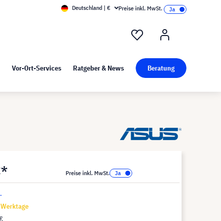
Deutschland | €
Preise inkl. MwSt.
nd Pressekit
Kunst bei visunext
Vor-Ort-Services
Ratgeber & News
Beratung
€*
Preise inkl. MwSt.
.
7 Werktage
€