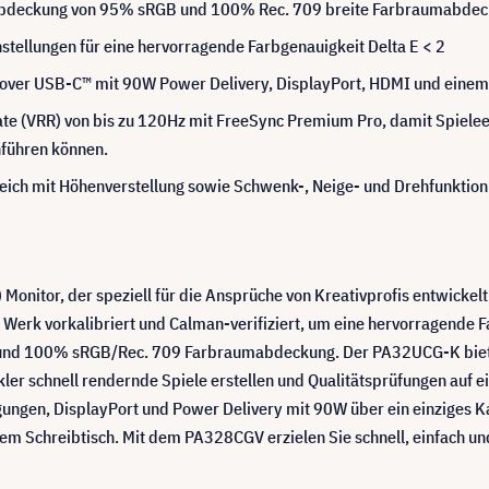
umabdeckung von 95% sRGB und 100% Rec. 709 breite Farbraumabde
nstellungen für eine hervorragende Farbgenauigkeit Delta E < 2
P over USB-C™ mit 90W Power Delivery, DisplayPort, HDMI und ein
te (VRR) von bis zu 120Hz mit FreeSync Premium Pro, damit Spieleen
hführen können.
ich mit Höhenverstellung sowie Schwenk-, Neige- und Drehfunktion 
Monitor, der speziell für die Ansprüche von Kreativprofis entwickel
erk vorkalibriert und Calman-verifiziert, um eine hervorragende Far
 und 100% sRGB/Rec. 709 Farbraumabdeckung. Der PA32UCG-K bietet 
er schnell rendernde Spiele erstellen und Qualitätsprüfungen auf e
ungen, DisplayPort und Power Delivery mit 90W über ein einziges Ka
m Schreibtisch. Mit dem PA328CGV erzielen Sie schnell, einfach un