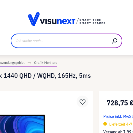
ller
Referenzkunden
Jobs und Karriere
Downloads u
nwendungsgebiet
Grafik-Monitore
 x 1440 QHD / WQHD, 165Hz, 5ms
728,75 
Preise inkl. MwSt
Lieferzeit 4-
Versand ab
7,99 