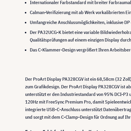
Internationaler Farbstandard mit breiter Farbra
Calman-Verifizierung mit ab Werk vorkalibrierten Ei
Umfangreiche Anschlussmöglichkeiten, inklusive D
Der PA32UCG-K bietet eine variable Bildwiederholra
Qualitätsprüfungen auf einem einzigen Display durc
Das C-Klammer-Design vergrößert Ihren Arbeitsbere
Der ProArt Display PA328CGV ist ein 68,58cm (32 Zoll) 
zum Grafikdesign. Der ProArt Display PA328CGV ist ab W
unterstützt er den Industriestandard von 95% DCI-P3
120Hz mit FreeSync Premium Pro, damit Spieleentwickl
integrierte USB-C-Anschluss unterstützt Datenübertrag
und sorgt mit dem C-Clamp-Design für Ordnung auf Ihre