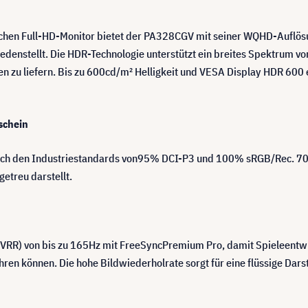
chen Full-HD-Monitor bietet der PA328CGV mit seiner WQHD-Auflösu
riedenstellt. Die HDR-Technologie unterstützt ein breites Spektrum 
n zu liefern. Bis zu 600cd/m² Helligkeit und VESA Display HDR 600 e
schein
ch den Industriestandards von95% DCI-P3 und 100% sRGB/Rec. 709 u
getreu darstellt.
(VRR) von bis zu 165Hz mit FreeSyncPremium Pro, damit Spieleentwic
hren können. Die hohe Bildwiederholrate sorgt für eine flüssige Dar