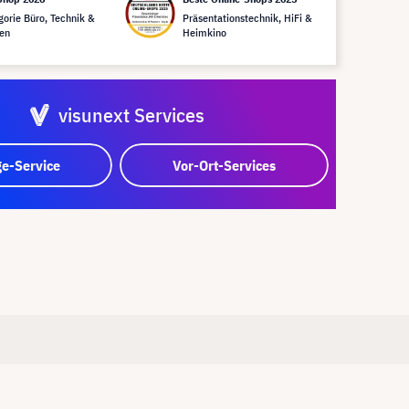
gorie Büro, Technik &
Präsentationstechnik, HiFi &
en
Heimkino
visunext Services
e-Service
Vor-Ort-Services