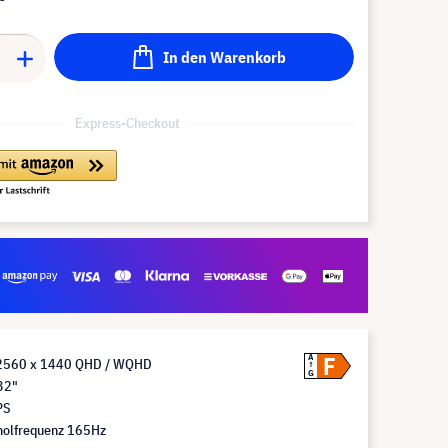
In den Warenkorb
Express-Checkout
F
A
 2560 x 1440 QHD / WQHD
G
32"
PS
holfrequenz 165Hz