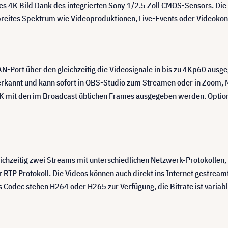
 4K Bild Dank des integrierten Sony 1/2.5 Zoll CMOS-Sensors. Die m
n breites Spektrum wie Videoproduktionen, Live-Events oder Videoko
AN-Port über den gleichzeitig die Videosignale in bis zu 4Kp60 au
erkannt und kann sofort in OBS-Studio zum Streamen oder in Zoom,
 mit den im Broadcast üblichen Frames ausgegeben werden. Optiona
chzeitig zwei Streams mit unterschiedlichen Netzwerk-Protokollen
 RTP Protokoll. Die Videos können auch direkt ins Internet gestre
 Codec stehen H264 oder H265 zur Verfügung, die Bitrate ist variab