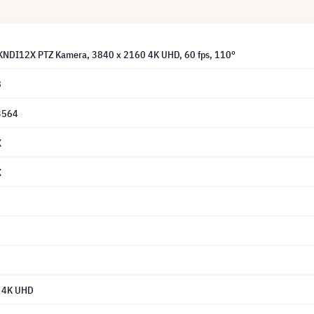
KNDI12X PTZ Kamera, 3840 x 2160 4K UHD, 60 fps, 110°
8
3564
X
X
 4K UHD