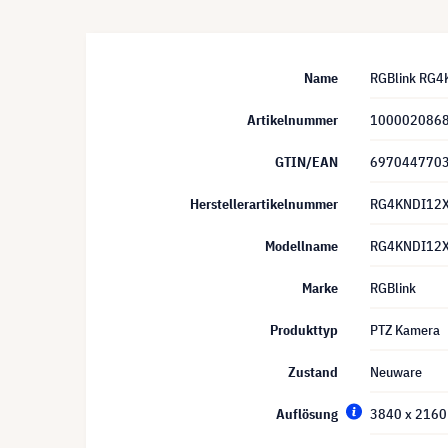
Name
RGBlink RG4
Artikelnummer
100002086
GTIN/EAN
697044770
Herstellerartikelnummer
RG4KNDI12
Modellname
RG4KNDI12
Marke
RGBlink
Produkttyp
PTZ Kamera
Zustand
Neuware
Auflösung
3840 x 2160