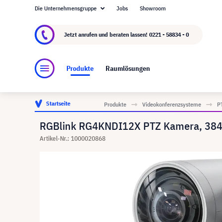
Die Unternehmensgruppe
Jobs
Showroom
Über visunext.de
Die visunext Group
Herste
Jetzt anrufen und beraten lassen!
0221 - 58834 - 0
Produkte
Raumlösungen
Startseite
Produkte
Videokonferenzsysteme
P
RGBlink RG4KNDI12X PTZ Kamera, 3840
Artikel-Nr.: 1000020868