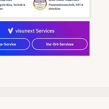
gorie Büro, Technik &
Präsentationstechnik, HiFi &
en
Heimkino
visunext Services
e-Service
Vor-Ort-Services