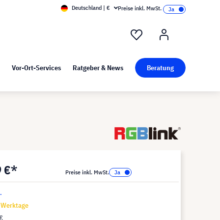
Deutschland | €
Preise inkl. MwSt.
nd Pressekit
Kunst bei visunext
Vor-Ort-Services
Ratgeber & News
Beratung
9 €*
Preise inkl. MwSt.
.
7 Werktage
€