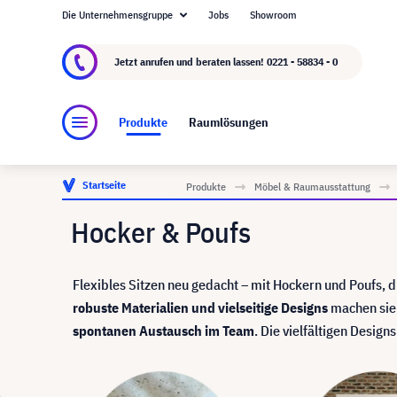
Die Unternehmensgruppe
Jobs
Showroom
Über visunext.de
Die visunext Group
Herste
Jetzt anrufen und beraten lassen!
0221 - 58834 - 0
Produkte
Raumlösungen
Startseite
Produkte
Möbel & Raumausstattung
Hocker & Poufs
Flexibles Sitzen neu gedacht – mit Hockern und Poufs
robuste Materialien und vielseitige Designs
machen sie 
spontanen Austausch im Team
. Die vielfältigen Desig