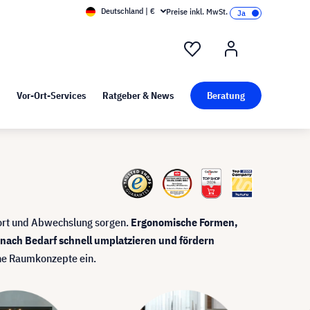
Deutschland | €
Preise inkl. MwSt.
nd Pressekit
Kunst bei visunext
Vor-Ort-Services
Ratgeber & News
Beratung
fort und Abwechslung sorgen.
Ergonomische Formen,
nach Bedarf schnell umplatzieren und fördern
erne Raumkonzepte ein.