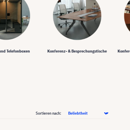
und Telefonboxen
Konferenz- & Besprechungstische
Konfer
Sortieren nach: