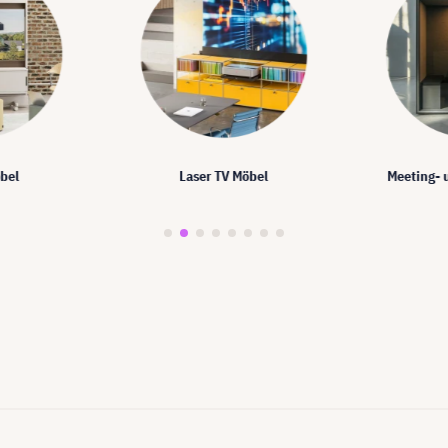
bel
Laser TV Möbel
Meeting- 