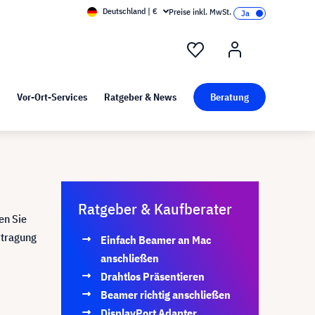
Deutschland | €
Preise inkl. MwSt.
nd Pressekit
Kunst bei visunext
Vor-Ort-Services
Ratgeber & News
Beratung
Ratgeber & Kaufberater
en Sie
rtragung
Einfach Beamer an Mac
anschließen
Drahtlos Präsentieren
Beamer richtig anschließen
DisplayPort Adapter