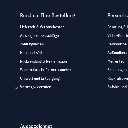
LINDY
Rund um Ihre Bestellung
Persönli
Litecraft
Lieferzeit & Versandkosten
Beratung & 
LMP
Außengebietszuschläge
Video-Berat
LogiLink
Zahlungsarten
Persönliche
Hilfe und FAQ
Außendienst
Logitech
Rücksendung & Reklamation
Medientechn
Lumens
Widerrufsrecht für Verbraucher
Schulungen
Manhattan
Umwelt und Entsorgung
Rückrufserv
Microsoft
Vertrag widerrufen
Anfahrt und 
MONACOR
Navilock
NEUTRIK
Ausgezeichnet