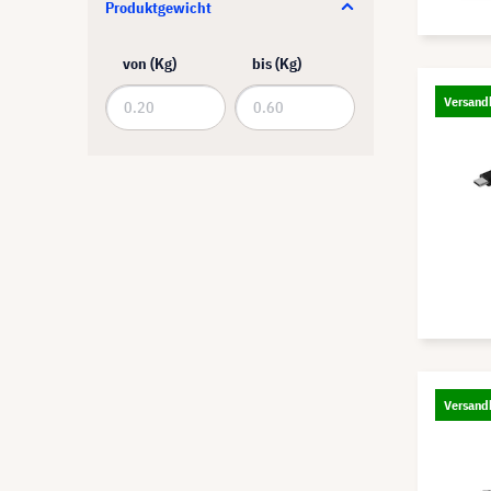
Produktgewicht
brennenstuhl
BrightSign
von (Kg)
bis (Kg)
BSS
Versandk
Casio
Catchbox
CAYMON
celexon
Club 3D
Crestron
deleyCON
Versandk
DELUXX
Digitus