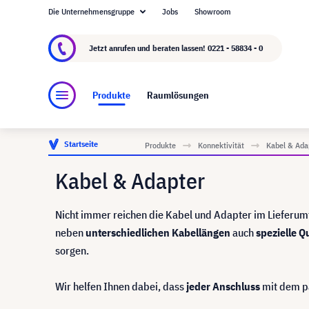
Die Unternehmensgruppe
Jobs
Showroom
Über visunext.de
Die visunext Group
Herste
Jetzt anrufen und beraten lassen!
0221 - 58834 - 0
Produkte
Raumlösungen
Startseite
Produkte
Konnektivität
Kabel & Ada
Kabel & Adapter
Nicht immer reichen die Kabel und Adapter im Lieferumf
neben
unterschiedlichen
Kabellängen
auch
spezielle
Qu
sorgen.
Wir helfen Ihnen dabei, dass
jeder
Anschluss
mit dem p