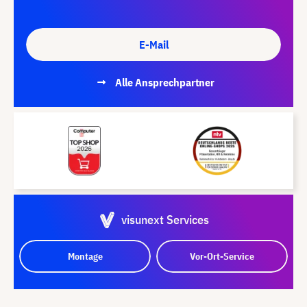
E-Mail
Alle Ansprechpartner
visunext Services
Montage
Vor-Ort-Service