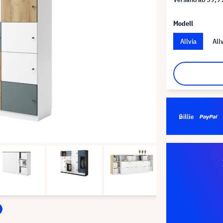
Modell
Allvia
All