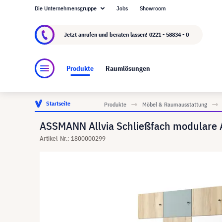
Die Unternehmensgruppe
Jobs
Showroom
Über visunext.de
Die visunext Group
Herste
Jetzt anrufen und beraten lassen!
0221 - 58834 - 0
Produkte
Raumlösungen
Startseite
Produkte
Möbel & Raumausstattung
ASSMANN Allvia Schließfach modulare 
Artikel-Nr.: 1800000299