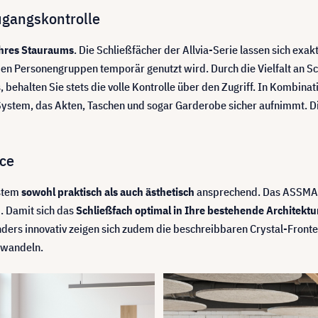
ugangskontrolle
 Ihres Stauraums
. Die Schließfächer der Allvia-Serie lassen sich exa
den Personengruppen temporär genutzt wird. Durch die Vielfalt an S
, behalten Sie stets die volle Kontrolle über den Zugriff. In Kombi
System, das Akten, Taschen und sogar Garderobe sicher aufnimmt. Di
ice
ystem
sowohl praktisch als auch ästhetisch
ansprechend. Das ASSMANN 
. Damit sich das
Schließfach optimal in Ihre bestehende Architektu
ers innovativ zeigen sich zudem die beschreibbaren Crystal-Fronte
wandeln.