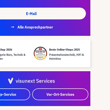
E-Mail
Alle Ansprechpartner
Shop 2026
Beste Online-Shops 2025
gorie Büro, Technik &
Präsentationstechnik, HiFi &
en
Heimkino
visunext Services
e-Service
Vor-Ort-Services