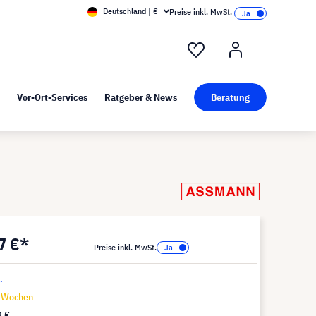
Deutschland | €
Preise inkl. MwSt.
nd Pressekit
Kunst bei visunext
Vor-Ort-Services
Ratgeber & News
Beratung
7 €*
Preise inkl. MwSt.
.
6 Wochen
9 €