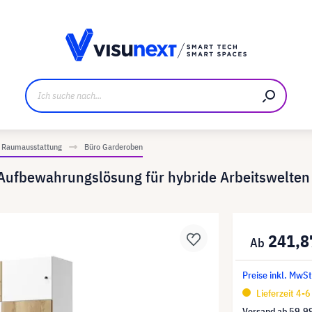
ller
Referenzkunden
Jobs und Karriere
Downloads u
Raumausstattung
Büro Garderoben
Aufbewahrungslösung für hybride Arbeitswelten
241,8
Preise inkl. MwSt
Lieferzeit 4-
Versand ab
59,9