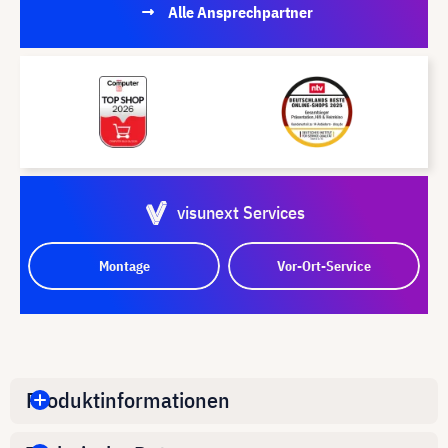
Alle Ansprechpartner
visunext Services
Montage
Vor-Ort-Service
Produktinformationen