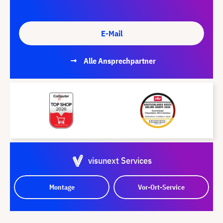
E-Mail
Alle Ansprechpartner
visunext Services
Montage
Vor-Ort-Service