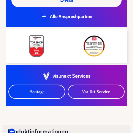
Alle Ansprechpartner
visunext Services
Montage
Vor-Ort-Service
Produktinformationen