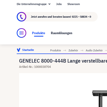
Die Unternehmensgruppe
Jobs
Showroom
Über visunext.de
Die visunext Group
Herste
Jetzt anrufen und beraten lassen!
0221 - 58834 - 0
Produkte
Raumlösungen
Startseite
Produkte
Zubehör
Audio Zubehör
GENELEC 8000-444B Lange verstellbar
Artikel-Nr.: 1000038704