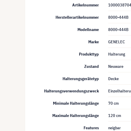
Artikelnummer
100003870
Herstellerartikelnummer
8000-444B
Modellname
8000-444B
Marke
GENELEC
Produkttyp
Halterung
Zustand
Neuware
Halterungsgerätetyp
Decke
Halterungsverwendungszweck
Einzelhalter
Minimale Halterungslänge
70 cm
Maximale Halterungslänge
120 cm
Features
neigbar