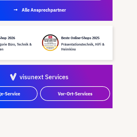
Alle Ansprechpartner
Shop 2026
Beste Online-Shops 2025
gorie Büro, Technik &
Präsentationstechnik, HiFi &
en
Heimkino
visunext Services
e-Service
Vor-Ort-Services