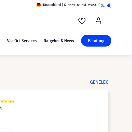
Deutschland | €
Preise inkl. MwSt.
nd Pressekit
Kunst bei visunext
Vor-Ort-Services
Ratgeber & News
Beratung
GENELEC
9 Wochen
€