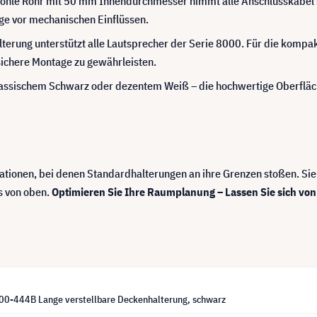
ohle Rohr mit 50 mm Innendurchmesser nimmt alle Anschlusskabel sic
ge vor mechanischen Einflüssen.
lterung unterstützt alle Lautsprecher der Serie 8000. Für die kompa
 sichere Montage zu gewährleisten.
assischem Schwarz oder dezentem Weiß – die hochwertige Oberflächen
tallationen, bei denen Standardhalterungen an ihre Grenzen stoßen. S
s von oben.
Optimieren Sie Ihre Raumplanung – Lassen Sie sich von
0-444B Lange verstellbare Deckenhalterung, schwarz