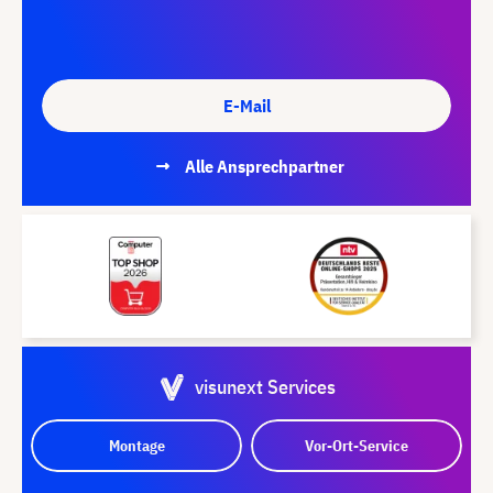
E-Mail
Alle Ansprechpartner
visunext Services
Montage
Vor-Ort-Service