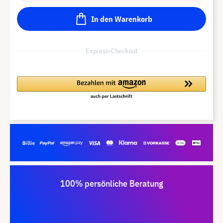
In den Warenkorb
Express-Checkout
100% persönliche Beratung