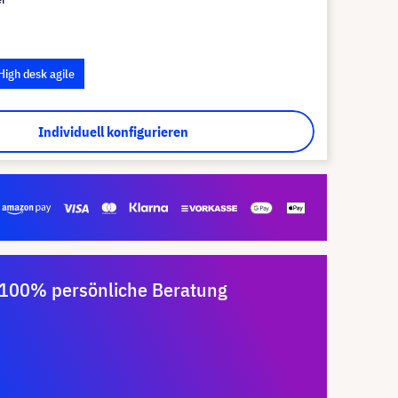
High desk agile
Individuell konfigurieren
100% persönliche Beratung