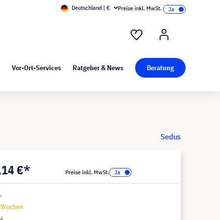
Deutschland | €
Preise inkl. MwSt.
nd Pressekit
Kunst bei visunext
Vor-Ort-Services
Ratgeber & News
Beratung
Sedus
,14 €*
Preise inkl. MwSt.
.
6 Wochen
i