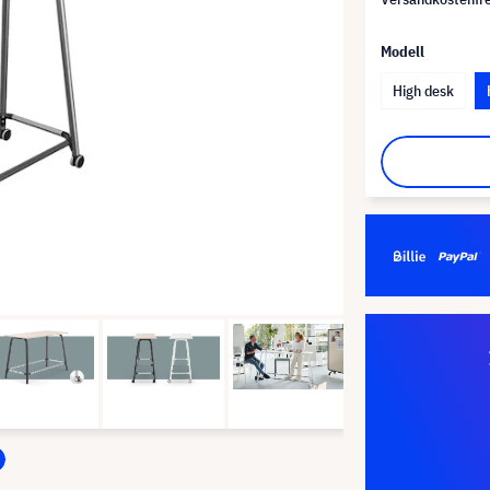
Modell
High desk