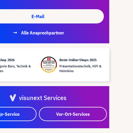
E-Mail
Alle Ansprechpartner
Shop 2026
Beste Online-Shops 2025
gorie Büro, Technik &
Präsentationstechnik, HiFi &
en
Heimkino
visunext Services
e-Service
Vor-Ort-Services