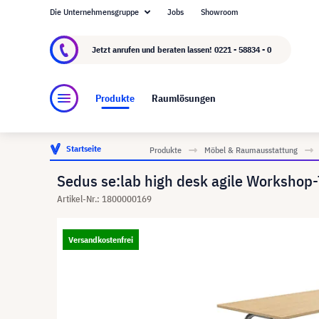
Die Unternehmensgruppe
Jobs
Showroom
Über visunext.de
Die visunext Group
Herste
Jetzt anrufen und beraten lassen!
0221 - 58834 - 0
Produkte
Raumlösungen
Startseite
Produkte
Möbel & Raumausstattung
Sedus se:lab high desk agile Workshop-
Artikel-Nr.: 1800000169
Versandkostenfrei