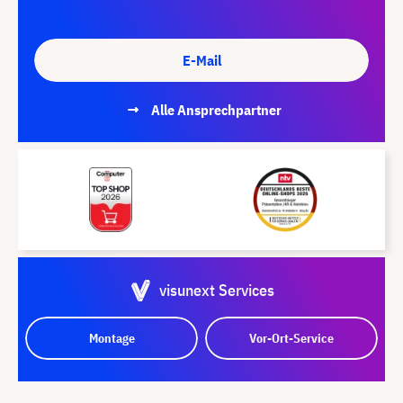
E-Mail
Alle Ansprechpartner
visunext Services
Montage
Vor-Ort-Service