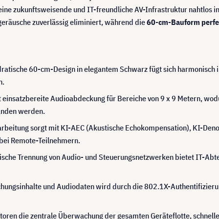
 eine zukunftsweisende und IT-freundliche AV-Infrastruktur nahtlos i
eräusche zuverlässig eliminiert, während die
60-cm-Bauform perfe
ratische 60-cm-Design in elegantem Schwarz fügt sich harmonisch i
n.
rt einsatzbereite Audioabdeckung für Bereiche von 9 x 9 Metern, wod
anden werden.
rarbeitung sorgt mit KI-AEC (Akustische Echokompensation), KI-Den
n bei Remote-Teilnehmern.
ische Trennung von Audio- und Steuerungsnetzwerken bietet IT-Abte
hungsinhalte und Audiodaten wird durch die 802.1X-Authentifizierun
toren die zentrale Überwachung der gesamten Geräteflotte, schnel