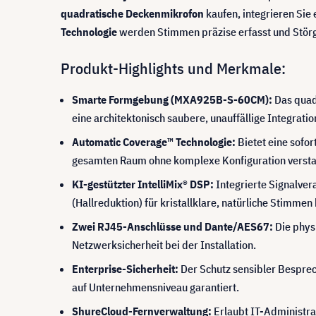
quadratische Deckenmikrofon
kaufen, integrieren Sie
Technologie
werden Stimmen präzise erfasst und Störg
Produkt-Highlights und Merkmale:
Smarte Formgebung (MXA925B-S-60CM):
Das quad
eine architektonisch saubere, unauffällige Integratio
Automatic Coverage™ Technologie:
Bietet eine sofo
gesamten Raum ohne komplexe Konfiguration verst
KI-gestützter IntelliMix® DSP:
Integrierte Signalve
(Hallreduktion) für kristallklare, natürliche Stimme
Zwei RJ45-Anschlüsse und Dante/AES67:
Die phys
Netzwerksicherheit bei der Installation.
Enterprise-Sicherheit:
Der Schutz sensibler Besprec
auf Unternehmensniveau garantiert.
ShureCloud-Fernverwaltung:
Erlaubt IT-Administra