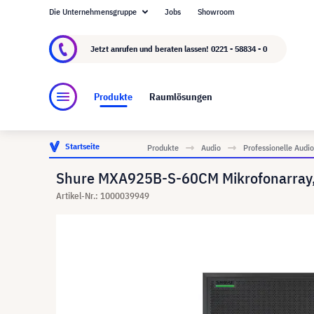
Die Unternehmensgruppe
Jobs
Showroom
Über visunext.de
Die visunext Group
Herste
Jetzt anrufen und beraten lassen!
0221 - 58834 - 0
Produkte
Raumlösungen
Startseite
Produkte
Audio
Professionelle Aud
Shure MXA925B-S-60CM Mikrofonarray
Artikel-Nr.: 1000039949