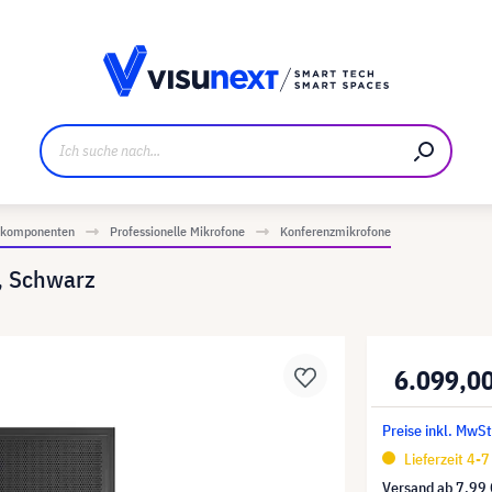
ller
Referenzkunden
Jobs und Karriere
Downloads u
iokomponenten
Professionelle Mikrofone
Konferenzmikrofone
, Schwarz
6.099,0
Preise inkl. MwSt
Lieferzeit 4-
Versand ab
7,99 