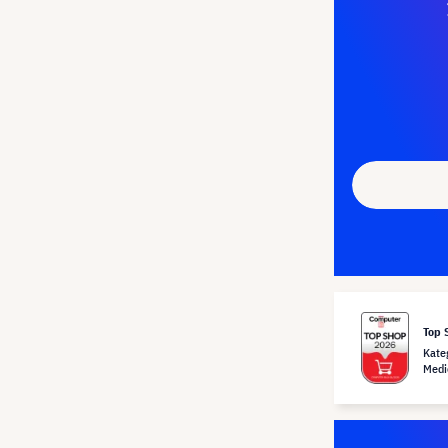
Top 
Kate
Medi