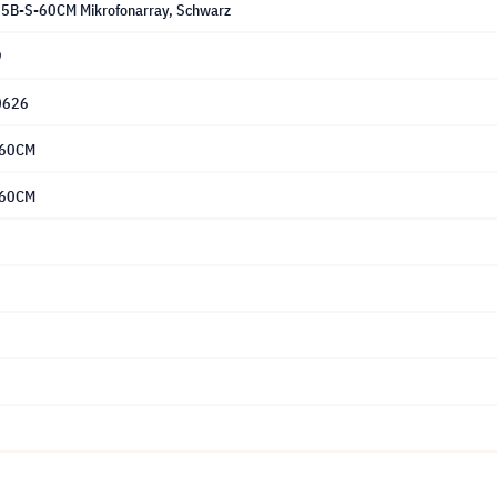
5B-S-60CM Mikrofonarray, Schwarz
9
0626
-60CM
-60CM