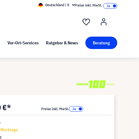
Deutschland | €
Preise inkl. MwSt.
nd Pressekit
Kunst bei visunext
Vor-Ort-Services
Ratgeber & News
Beratung
0 €*
Preise inkl. MwSt.
.
7 Werktage
€