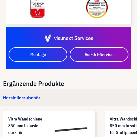
visunext Services
Montage
Vor-Ort-Service
Ergänzende Produkte
Herstellerzubehör
Vitra Wandschiene
Vitra Wandsch
850 mm in basic
850 mm in soft
dark für
für Stoffpanee