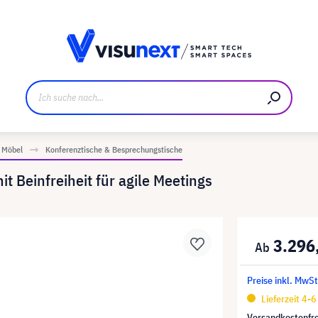
ller
Referenzkunden
Jobs und Karriere
Downloads u
Möbel
Konferenztische & Besprechungstische
 Beinfreiheit für agile Meetings
3.296
Preise inkl. MwSt
Lieferzeit 4-
Versandkostenfre