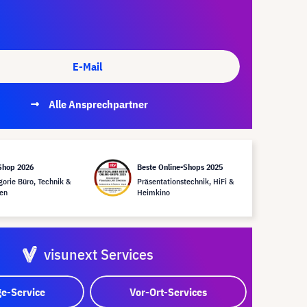
E-Mail
Alle Ansprechpartner
Shop 2026
Beste Online-Shops 2025
gorie Büro, Technik &
Präsentationstechnik, HiFi &
en
Heimkino
visunext Services
e-Service
Vor-Ort-Services