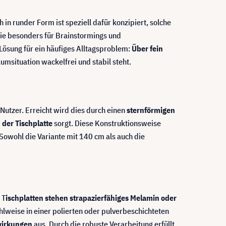
 runder Form ist speziell dafür konzipiert, solche
die besonders für Brainstormings und
 Lösung für ein häufiges Alltagsproblem:
Über fein
Raumsituation wackelfrei und stabil steht.
e Nutzer. Erreicht wird dies durch einen
sternförmigen
 der Tischplatte
sorgt. Diese Konstruktionsweise
Sowohl die Variante mit 140 cm als auch die
 T
ischplatten stehen strapazierfähiges Melamin oder
lweise in einer polierten oder pulverbeschichteten
wirkungen
aus. Durch die robuste Verarbeitung erfüllt