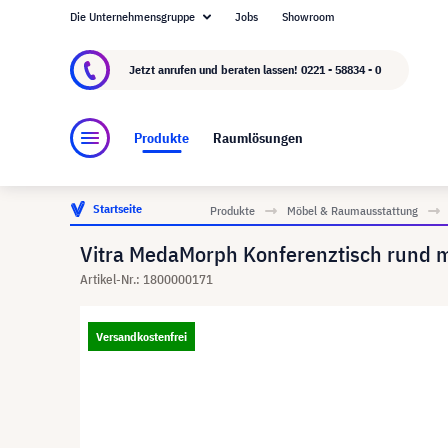
Die Unternehmensgruppe
Jobs
Showroom
Über visunext.de
Die visunext Group
Herste
Jetzt anrufen und beraten lassen!
0221 - 58834 - 0
Produkte
Raumlösungen
Startseite
Produkte
Möbel & Raumausstattung
Vitra MedaMorph Konferenztisch rund mit
Artikel-Nr.: 1800000171
Versandkostenfrei