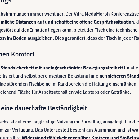
bstimmungen immer wichtiger. Der Vitra MedaMorph Konferenztisch in
mliche Distanzen auf und schafft eine offene Gesprächssituation
, 
stört auf den Inhalten liegen kann, bietet der Tisch eine technische
iten im Boden ausgleichen
. Dies garantiert, dass der Tisch in jeder 
schen Komfort
 Standsicherheit mit uneingeschränkter Bewegungsfreiheit
für all
bilisiert und selbst bei einseitiger Belastung für einen
sicheren Stand
ine störenden Tischbeine im Randbereich die Haltung einschränken. 
ichend Fläche für Arbeitsutensilien wie Laptops oder Getränke.
 eine dauerhafte Beständigkeit
s ist auf eine langfristige Nutzung im Büroalltag ausgelegt. Für die
 zur Verfügung. Das Untergestell besteht aus Aluminium und ist wah
 durch ihre
Widerstandsfähigkeit gegenüber Kratzern und Stoßein