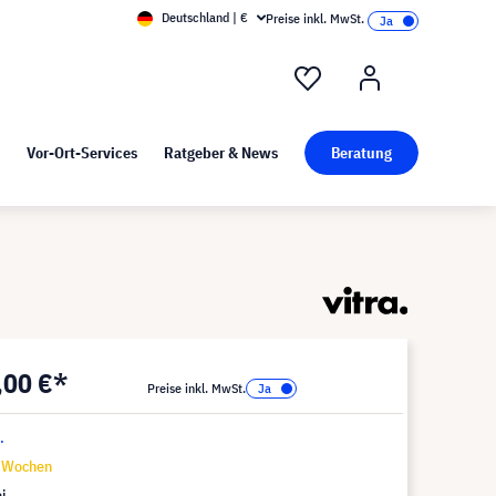
Deutschland | €
Preise inkl. MwSt.
nd Pressekit
Kunst bei visunext
Vor-Ort-Services
Ratgeber & News
Beratung
,00 €*
Preise inkl. MwSt.
.
6 Wochen
i