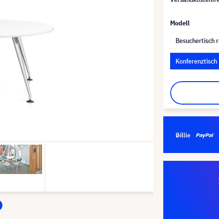
Modell
Besuchertisch 
Konferenztisch