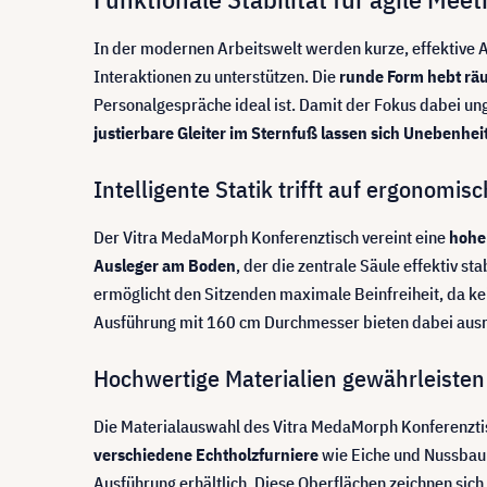
In der modernen Arbeitswelt werden kurze, effektive A
Interaktionen zu unterstützen. Die
runde Form hebt räu
Personalgespräche ideal ist. Damit der Fokus dabei unge
justierbare Gleiter im Sternfuß lassen sich Unebenhe
Intelligente Statik trifft auf ergonomi
Der Vitra MedaMorph Konferenztisch vereint eine
hohe
Ausleger am Boden
, der die zentrale Säule effektiv sta
ermöglicht den Sitzenden maximale Beinfreiheit, da ke
Ausführung mit 160 cm Durchmesser bieten dabei ausre
Hochwertige Materialien gewährleisten
Die Materialauswahl des Vitra MedaMorph Konferenztisch
verschiedene Echtholzfurniere
wie Eiche und Nussbaum
Ausführung erhältlich. Diese Oberflächen zeichnen sich