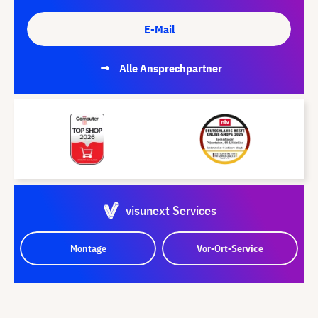
E-Mail
Alle Ansprechpartner
visunext Services
Montage
Vor-Ort-Service