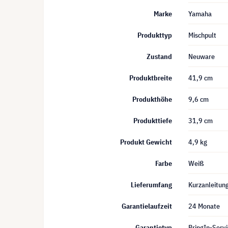
Marke
Yamaha
Produkttyp
Mischpult
Zustand
Neuware
Produktbreite
41,9 cm
Produkthöhe
9,6 cm
Produkttiefe
31,9 cm
Produkt Gewicht
4,9 kg
Farbe
Weiß
Lieferumfang
Kurzanleitun
Garantielaufzeit
24 Monate
Garantietyp
BringIn-Servi