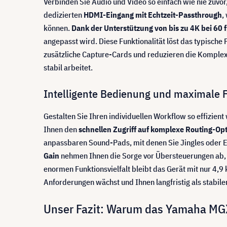
Verbinden Sie Audio und Video so einfach wie nie zuvo
dedizierten
HDMI-Eingang mit Echtzeit-Passthrough
,
können.
Dank der Unterstützung von bis zu 4K bei 60 
angepasst wird. Diese Funktionalität löst das typisch
zusätzliche Capture-Cards und reduzieren die Komplexit
stabil arbeitet.
Intelligente Bedienung und maximale Fl
Gestalten Sie Ihren individuellen Workflow so effizient
Ihnen den
schnellen Zugriff auf komplexe
Routing-Op
anpassbaren Sound-Pads, mit denen Sie Jingles oder E
Gain
nehmen Ihnen die Sorge vor Übersteuerungen ab, 
enormen Funktionsvielfalt bleibt das Gerät mit nur 4,9 
Anforderungen wächst und Ihnen langfristig als stabiler
Unser Fazit: Warum das Yamaha MGX1