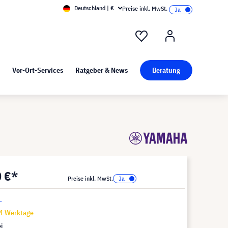
Deutschland | €
Preise inkl. MwSt.
nd Pressekit
Kunst bei visunext
Vor-Ort-Services
Ratgeber & News
Beratung
0 €*
Preise inkl. MwSt.
.
14 Werktage
i