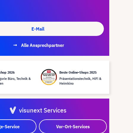
E-Mail
Alle Ansprechpartner
Shop 2026
Beste Online-Shops 2025
gorie Büro, Technik &
Präsentationstechnik, HiFi &
en
Heimkino
visunext Services
e-Service
Vor-Ort-Services