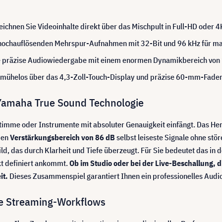
chnen Sie Videoinhalte direkt über das Mischpult in Full-HD oder 4K
n hochauflösenden Mehrspur-Aufnahmen mit 32-Bit und 96 kHz für m
e präzise Audiowiedergabe mit einem enormen Dynamikbereich von
 mühelos über das 4,3-Zoll-Touch-Display und präzise 60-mm-Fader
Yamaha True Sound Technologie
 Stimme oder Instrumente mit absoluter Genauigkeit einfängt. Das He
den
Verstärkungsbereich von 86 dB
selbst leiseste Signale ohne st
ld, das durch Klarheit und Tiefe überzeugt. Für Sie bedeutet das in 
kt definiert ankommt.
Ob im Studio oder bei der Live-Beschallung, 
it.
Dieses Zusammenspiel garantiert Ihnen ein professionelles Audio
ne Streaming-Workflows