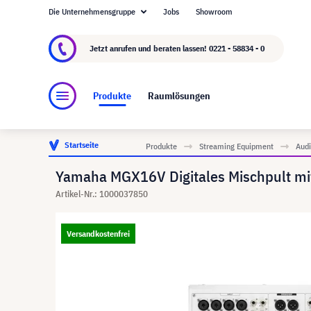
Die Unternehmensgruppe
Jobs
Showroom
Über visunext.de
Die visunext Group
Herste
Jetzt anrufen und beraten lassen!
0221 - 58834 - 0
Produkte
Raumlösungen
Startseite
Produkte
Streaming Equipment
Aud
Yamaha MGX16V Digitales Mischpult mit
Artikel-Nr.: 1000037850
Versandkostenfrei