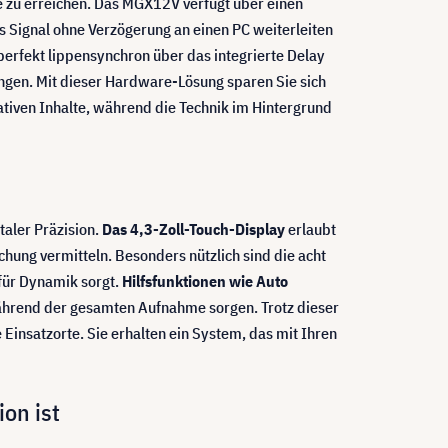
e zu erreichen. Das MGX12V verfügt über einen
s Signal ohne Verzögerung an einen PC weiterleiten
perfekt lippensynchron über das integrierte Delay
ungen. Mit dieser Hardware-Lösung sparen Sie sich
eativen Inhalte, während die Technik im Hintergrund
taler Präzision.
Das 4,3-Zoll-Touch-Display
erlaubt
chung vermitteln. Besonders nützlich sind die acht
für Dynamik sorgt.
Hilfsfunktionen wie Auto
während der gesamten Aufnahme sorgen. Trotz dieser
 Einsatzorte. Sie erhalten ein System, das mit Ihren
on ist