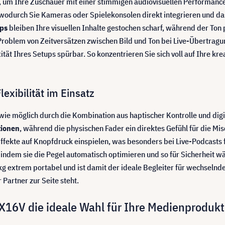
r, um Ihre Zuschauer mit einer stimmigen audiovisuellen Performanc
 wodurch Sie Kameras oder Spielekonsolen direkt integrieren und da
fps
bleiben Ihre visuellen Inhalte gestochen scharf, während der Ton 
e Problem von Zeitversätzen zwischen Bild und Ton bei Live-Übertrag
ät Ihres Setups spürbar. So konzentrieren Sie sich voll auf Ihre kr
exibilität im Einsatz
 wie möglich durch die Kombination aus haptischer Kontrolle und digi
tionen
, während die physischen Fader ein direktes Gefühl für die Mis
ffekte auf Knopfdruck einspielen, was besonders bei Live-Podcasts 
indem sie die Pegel automatisch optimieren und so für Sicherheit 
kg extrem portabel und ist damit der ideale Begleiter für wechselnde
 Partner zur Seite steht.
6V die ideale Wahl für Ihre Medienprodukti