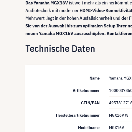
Das Yamaha MGX16V
ist weit mehr als ein herkömmlich
Audiotechnik mit moderner
HDMI-Video-Konnektivitä
Mehrwert liegt in der hohen Ausfallsicherheit und
der F
Sie von der Auswahl bis zum optimalen Setup Ihrer ne
neuen Yamaha MGX16V auszuschöpfen. Kontaktieren Sie
Technische Daten
Name
Yamaha MGX16
Artikelnummer
100003785
GTIN/EAN
495781271
Herstellerartikelnummer
MGX16V W
Modellname
MGX16V