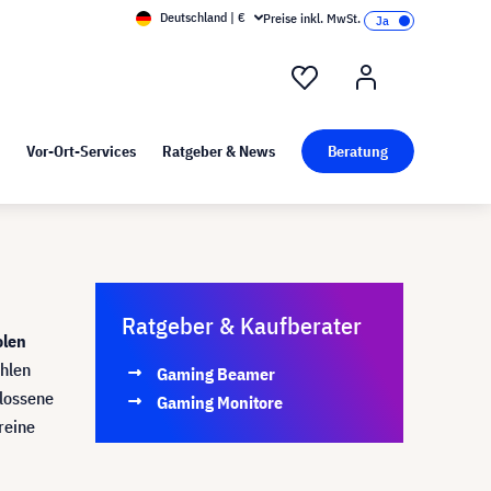
Deutschland | €
Preise inkl. MwSt.
nd Pressekit
Kunst bei visunext
Vor-Ort-Services
Ratgeber & News
Beratung
Ratgeber & Kaufberater
olen
ählen
Gaming Beamer
hlossene
Gaming Monitore
reine