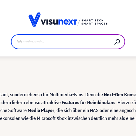
ller
Referenzkunden
Jobs und Karriere
Downloads u
ssant, sondern ebenso für Multimedia-Fans. Denn die
Next-Gen Kons
ndern liefern ebenso attraktive
Features für Heimkinofans
. Hierzu z
sche Software
Media Player
, die sich über ein NAS oder eine angesc
elekonsolen wie die Microsoft Xbox inzwischen deutlich mehr als eine 