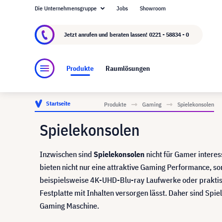
Die Unternehmensgruppe
Jobs
Showroom
Über visunext.de
Die visunext Group
Herste
Jetzt anrufen und beraten lassen!
0221 - 58834 - 0
Produkte
Raumlösungen
Startseite
Produkte
Gaming
Spielekonsolen
Spielekonsolen
Inzwischen sind
Spielekonsolen
nicht für Gamer intere
bieten nicht nur eine attraktive Gaming Performance, so
beispielsweise 4K-UHD-Blu-ray Laufwerke oder prakti
Festplatte mit Inhalten versorgen lässt. Daher sind Spi
Gaming Maschine.