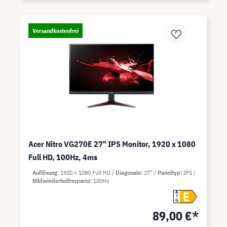
Versandkostenfrei
Acer Nitro VG270E 27" IPS Monitor, 1920 x 1080
Full HD, 100Hz, 4ms
Auflösung
1920 x 1080 Full HD
Diagonale
27"
Paneltyp
IPS
Bildwiederholfrequenz
100Hz
E
A
G
89,00 €*