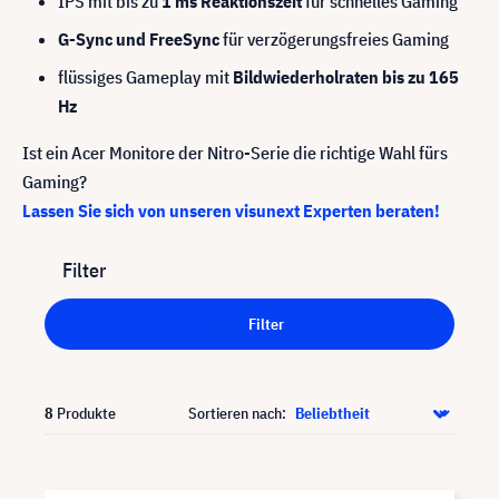
IPS mit bis zu
1 ms Reaktionszeit
für schnelles Gaming
G-Sync und FreeSync
für verzögerungsfreies Gaming
flüssiges Gameplay mit
Bildwiederholraten bis zu 165
Hz
Ist ein Acer Monitore der Nitro-Serie die richtige Wahl fürs
Gaming?
Lassen Sie sich von unseren visunext Experten beraten!
Filter
Filter
8
Produkte
Sortieren nach: