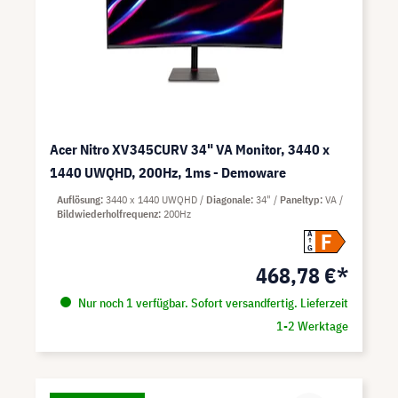
Acer Nitro XV345CURV 34" VA Monitor, 3440 x
1440 UWQHD, 200Hz, 1ms - Demoware
Auflösung
3440 x 1440 UWQHD
Diagonale
34"
Paneltyp
VA
Bildwiederholfrequenz
200Hz
F
A
G
468,78 €*
Nur noch 1 verfügbar. Sofort versandfertig. Lieferzeit
1-2 Werktage