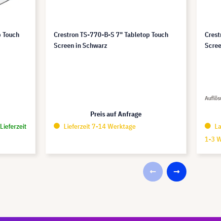
p Touch
Crestron TS-770-B-S 7" Tabletop Touch
Crest
Screen in Schwarz
Scree
Auflös
Preis auf Anfrage
Lieferzeit
Lieferzeit 7-14 Werktage
La
1-3 W