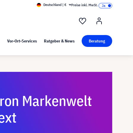
Deutschland | €
Preise inkl. MwSt.
nd Pressekit
Kunst bei visunext
Vor-Ort-Services
Ratgeber & News
Beratung
tron Markenwelt
ext