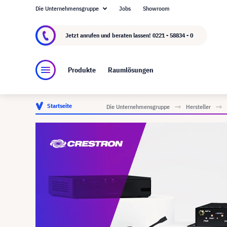
Die Unternehmensgruppe
Jobs
Showroom
Über visunext.de
Die visunext Group
Herste
Jetzt anrufen und beraten lassen!
0221 - 58834 - 0
Produkte
Raumlösungen
Startseite
Die Unternehmensgruppe
Hersteller