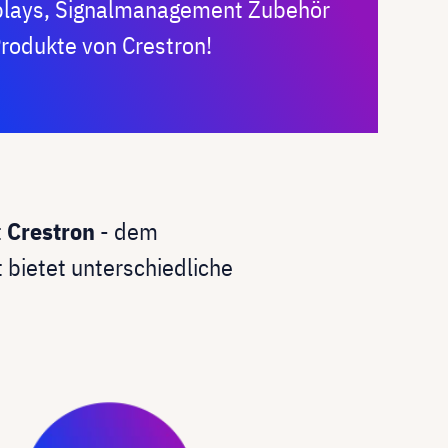
plays, Signalmanagement Zubehör
Produkte von Crestron!
t
Crestron
- dem
t bietet unterschiedliche