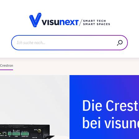
ller
Referenzkunden
Jobs und Karriere
Downloads u
Crestron
Die Cres
bei visun