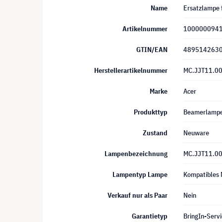
Name
Ersatzlampe 
Artikelnummer
100000094
GTIN/EAN
489514263
Herstellerartikelnummer
MC.JJT11.0
Marke
Acer
Produkttyp
Beamerlamp
Zustand
Neuware
Lampenbezeichnung
MC.JJT11.0
Lampentyp Lampe
Kompatibles 
Verkauf nur als Paar
Nein
Garantietyp
BringIn-Servi