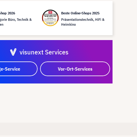
Shop 2026
Beste Online-Shops 2025
gorie Büro, Technik &
Präsentationstechnik, HiFi &
en
Heimkino
visunext Services
e-Service
Vor-Ort-Services