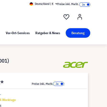
Deutschland | €
Preise inkl. MwSt.
nd Pressekit
Kunst bei visunext
Vor-Ort-Services
Ratgeber & News
Beratung
001)
€*
Preise inkl. MwSt.
.
14 Werktage
€