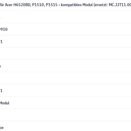
für Acer H6520BD, P1510, P1515 - kompatibles Modul (ersetzt: MC.JJT11.0
1
0910
01
e
01
Modul
ce