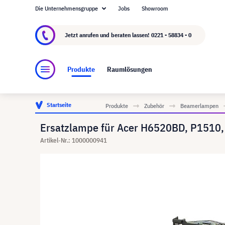
Die Unternehmensgruppe
Jobs
Showroom
Über visunext.de
Die visunext Group
Herste
Jetzt anrufen und beraten lassen!
0221 - 58834 - 0
Produkte
Raumlösungen
Startseite
Produkte
Zubehör
Beamerlampen
Ersatzlampe für Acer H6520BD, P1510, 
Artikel-Nr.: 1000000941