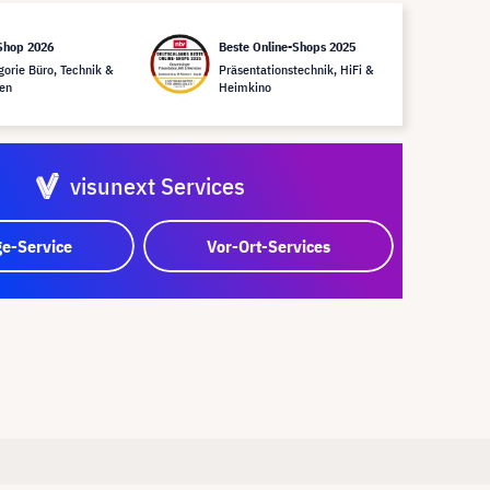
Shop 2026
Beste Online-Shops 2025
gorie Büro, Technik &
Präsentationstechnik, HiFi &
en
Heimkino
visunext Services
e-Service
Vor-Ort-Services