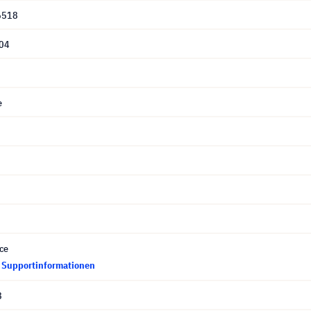
6518
04
e
ce
d Supportinformationen
8