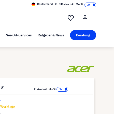
Deutschland | €
Preise inkl. MwSt.
nd Pressekit
Kunst bei visunext
Vor-Ort-Services
Ratgeber & News
Beratung
€*
Preise inkl. MwSt.
.
7 Werktage
i