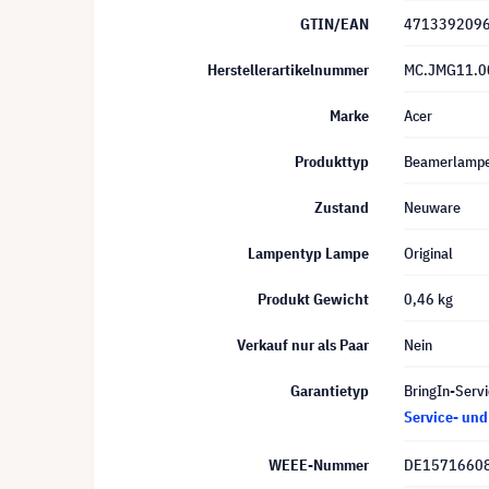
GTIN/EAN
471339209
Herstellerartikelnummer
MC.JMG11.0
Marke
Acer
Produkttyp
Beamerlamp
Zustand
Neuware
Lampentyp Lampe
Original
Produkt Gewicht
0,46 kg
Verkauf nur als Paar
Nein
Garantietyp
BringIn-Servi
Service- un
WEEE-Nummer
DE1571660