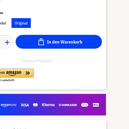
pe
odul
Original
In den Warenkorb
Express-Checkout