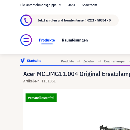
Die Unternehmensgruppe
Jobs
Showroom
Über visunext.de
Die visunext Group
Herste
Jetzt anrufen und beraten lassen!
0221 - 58834 - 0
Produkte
Raumlösungen
Startseite
Produkte
Zubehör
Beamerlampen
Acer MC.JMG11.004 Original Ersatzlam
Artikel-Nr.: 1131851
Versandkostenfrei