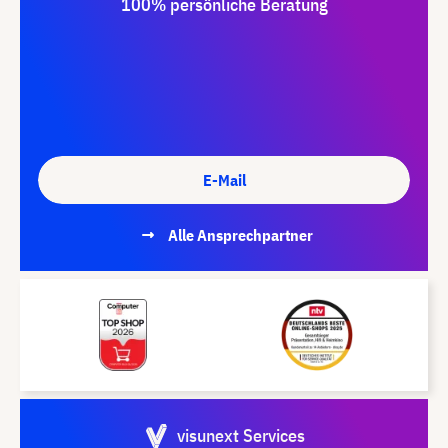
100% persönliche Beratung
E-Mail
Alle Ansprechpartner
visunext Services